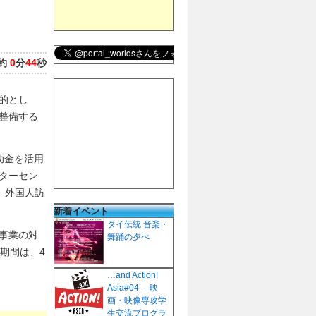
約
0
分
44
秒
的とし
整備する
助金を活用
ターセン
、外国人訪
新着イベント
タイ伝統 音楽・
事業の対
舞踊の夕べ
期間は、4
…and Action!
Asia#04 －映
画・映像専攻学
生交流プログラ