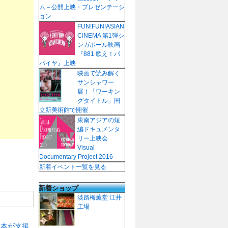
ム－公開上映・プレゼンテーシ
ョン
FUN!FUN!ASIAN
CINEMA 第1弾シ
ンガポール映画
『881 歌え！パ
パイヤ』上映
映画で読み解く
サンシャワー
展！「ワーキン
グタイトル」国
立新美術館で開催
東南アジアの短
編ドキュメンタ
リー上映会
Visual
Documentary Project 2016
新着イベント一覧を見る
新着ショップ
淡路梅薫堂 江井
工場
日本が支援