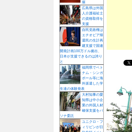
催
プ
広島県は外国
人介護福祉士
の資格取得を
支援
自民党政権は
エチオピア帰
還民の生計再
建支援で国連
開発計画100万ドル拠出、
日本が支援できるのは誇り
と
福岡県でベト
ナム・シンガ
ポール等に海
外派遣した学
生達の体験発表
大村知事の愛
知県は中小企
業の外国人材
確保支援をパ
ソナ委託
ユニクロ・フ
ィリピンが日