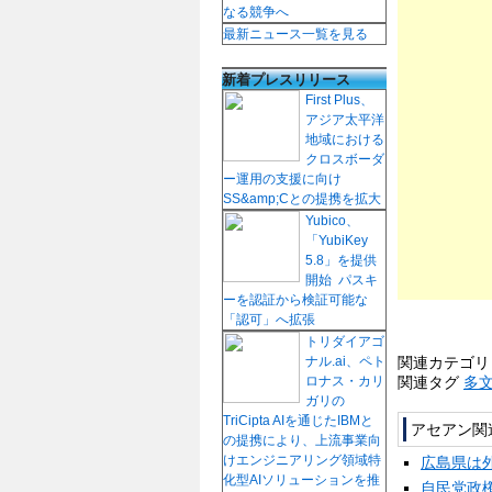
なる競争へ
最新ニュース一覧を見る
新着プレスリリース
First Plus、
アジア太平洋
地域における
クロスボーダ
ー運用の支援に向け
SS&amp;Cとの提携を拡大
Yubico、
「YubiKey
5.8」を提供
開始 パスキ
ーを認証から検証可能な
「認可」へ拡張
トリダイアゴ
関連カテゴ
ナル.ai、ペト
関連タグ
多
ロナス・カリ
ガリの
TriCipta AIを通じたIBMと
アセアン関
の提携により、上流事業向
けエンジニアリング領域特
広島県は
化型AIソリューションを推
自民党政