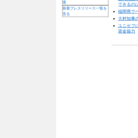
進
できるの
新着プレスリリース一覧を
福岡県で
見る
大村知事
ユニセフ
資金協力