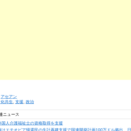
リ
アセアン
文化共生
,
支援
,
政治
連ニュース
外国人介護福祉士の資格取得を支援
権はエチオピア帰還民の生計再建支援で国連開発計画100万ドル拠出、