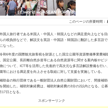
このページの所要時間：
外国人旅行者である米国人・中国人・韓国人などの満足度向上などを目
らの税負担などで、解説文を英語・中国語・韓国語に翻訳した多言語で
になった。
令和6年度の国際観光旅客税を財源とした国立公園等資源整備事業費補
、国定公園、長距離自然歩道等にある自然資源等に関する案内板やビジ
物について、ICT等を活用した先進的で高次元な多言語解説整備を行い
園等における満足度を向上させる取組に対して支援を実施している。
補助金の執行団体である一般財団法人自然公園財団において、間接補助
を開始した。補助対象経費は、補助対象経費の3分の2以内となる。公募
月17日となる。
スポンサーリンク