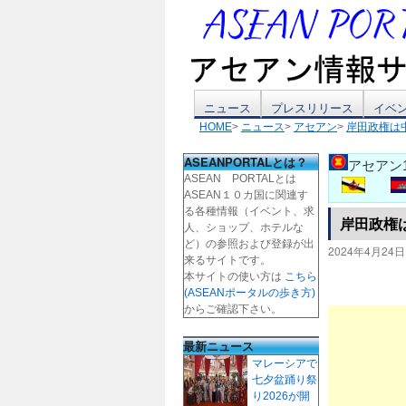
コ
ニュース
プレスリリース
イベ
HOME
>
ニュース
>
アセアン
>
岸田政権は
ン
ASEANPORTALとは？
アセアン
テ
ASEAN PORTALとは
ASEAN１０カ国に関連す
ン
る各種情報（イベント、求
岸田政権
人、ショップ、ホテルな
ツ
ど）の参照および登録が出
2024年4月24日
来るサイトです。
本サイトの使い方は
こちら
へ
(ASEANポータルの歩き方)
からご確認下さい。
ス
最新ニュース
キ
マレーシアで
七夕盆踊り祭
ッ
り2026が開