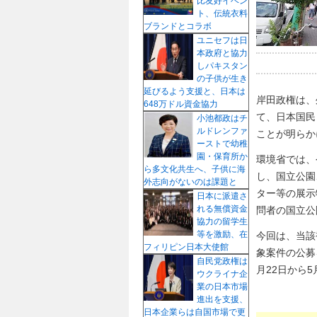
比友好イベン
ト、伝統衣料
ブランドとコラボ
ユニセフは日
本政府と協力
しパキスタン
の子供が生き
延びるよう支援と、日本は
岸田政権は、
648万ドル資金協力
て、日本国民
小池都政はチ
ルドレンファ
ことが明らか
ーストで幼稚
園・保育所か
環境省では、
ら多文化共生へ、子供に海
し、国立公園
外志向がないのは課題と
ター等の展示
日本に派遣さ
れる無償資金
問者の国立公
協力の留学生
等を激励、在
今回は、当該
フィリピン日本大使館
象案件の公募
自民党政権は
月22日から5
ウクライナ企
業の日本市場
進出を支援、
日本企業らは自国市場で更