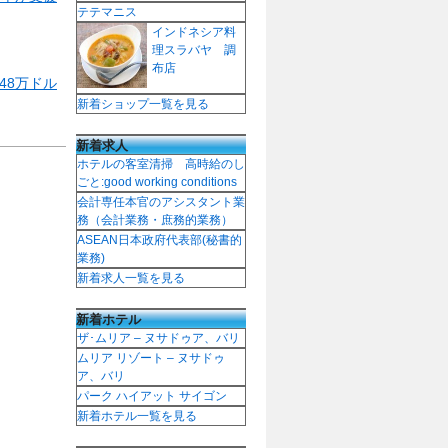
テテマニス
インドネシア料
理スラバヤ 調
布店
48万ドル
新着ショップ一覧を見る
新着求人
ホテルの客室清掃 高時給のし
ごと:good working conditions
会計専任本官のアシスタント業
務（会計業務・庶務的業務）
ASEAN日本政府代表部(秘書的
業務)
新着求人一覧を見る
新着ホテル
ザ･ムリア – ヌサドゥア、バリ
ムリア リゾート – ヌサドゥ
ア、バリ
パーク ハイアット サイゴン
新着ホテル一覧を見る