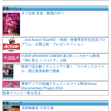
新着イベント
タイ伝統 音楽・舞踊の夕べ
…and Action! Asia#04 －映画・映像専攻学生交流プロ
グラム－公開上映・プレゼンテーション
FUN!FUN!ASIAN CINEMA 第1弾シンガポール映画
『881 歌え！パパイヤ』上映
映画で読み解くサンシャワー展！「ワーキングタイト
ル」国立新美術館で開催
東南アジアの短編ドキュメンタリー上映会Visual
Documentary Project 2016
新着イベント一覧を見る
新着ショップ
淡路梅薫堂 江井工場