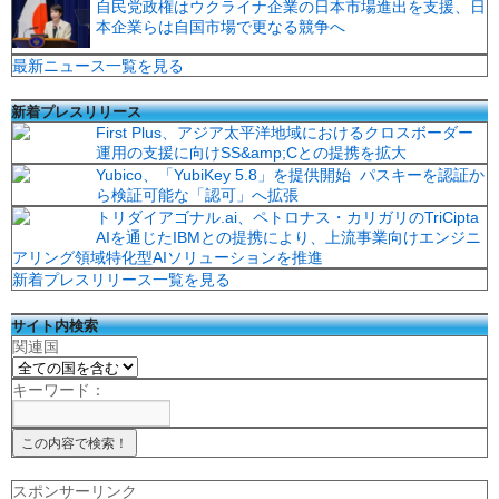
自民党政権はウクライナ企業の日本市場進出を支援、日
本企業らは自国市場で更なる競争へ
最新ニュース一覧を見る
新着プレスリリース
First Plus、アジア太平洋地域におけるクロスボーダー
運用の支援に向けSS&amp;Cとの提携を拡大
Yubico、「YubiKey 5.8」を提供開始 パスキーを認証か
ら検証可能な「認可」へ拡張
トリダイアゴナル.ai、ペトロナス・カリガリのTriCipta
AIを通じたIBMとの提携により、上流事業向けエンジニ
アリング領域特化型AIソリューションを推進
新着プレスリリース一覧を見る
サイト内検索
関連国
キーワード：
スポンサーリンク