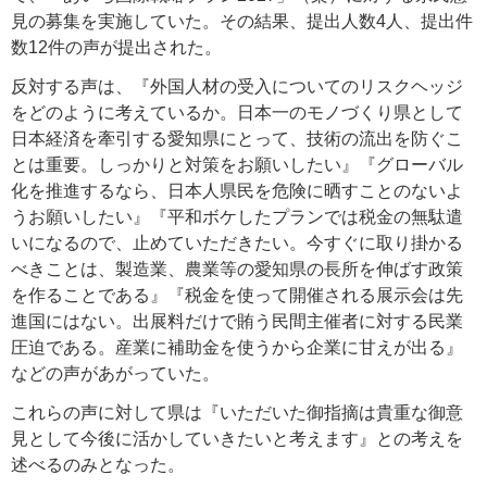
見の募集を実施していた。その結果、提出人数4人、提出件
数12件の声が提出された。
反対する声は、『外国人材の受入についてのリスクヘッジ
をどのように考えているか。日本一のモノづくり県として
日本経済を牽引する愛知県にとって、技術の流出を防ぐこ
とは重要。しっかりと対策をお願いしたい』『グローバル
化を推進するなら、日本人県民を危険に晒すことのないよ
うお願いしたい』『平和ボケしたプランでは税金の無駄遣
いになるので、止めていただきたい。今すぐに取り掛かる
べきことは、製造業、農業等の愛知県の長所を伸ばす政策
を作ることである』『税金を使って開催される展示会は先
進国にはない。出展料だけで賄う民間主催者に対する民業
圧迫である。産業に補助金を使うから企業に甘えが出る』
などの声があがっていた。
これらの声に対して県は『いただいた御指摘は貴重な御意
見として今後に活かしていきたいと考えます』との考えを
述べるのみとなった。