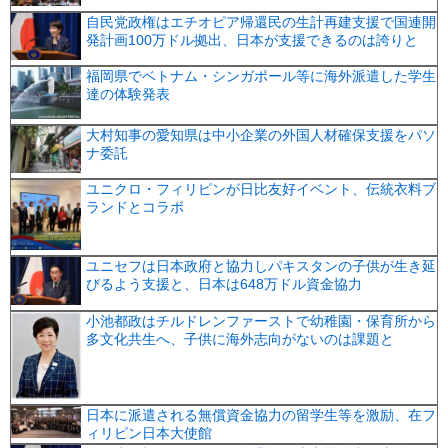
自民党政権はエチオピア帰還民の生計再建支援で国連開
発計画100万ドル拠出、日本が支援できるのは誇りと
福岡県でベトナム・シンガポール等に海外派遣した学生
達の体験発表
大村知事の愛知県は中小企業の外国人材確保支援をパソ
ナ委託
ユニクロ・フィリピンが日比友好イベント、伝統衣料ブ
ランドとコラボ
ユニセフは日本政府と協力しパキスタンの子供が生き延
びるよう支援と、日本は648万ドル資金協力
小池都政はチルドレンファーストで幼稚園・保育所から
多文化共生へ、子供に海外志向がないのは課題と
日本に派遣される無償資金協力の留学生等を激励、在フ
ィリピン日本大使館