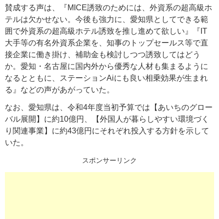
賛成する声は、『MICE誘致のためには、外資系の超高級ホ
テルは欠かせない。今後も強力に、愛知県としてできる範
囲で外資系の超高級ホテル誘致を推し進めて欲しい』『IT
大手等の有名外資系企業を、知事のトップセールス等で直
接企業に働き掛け、補助金も検討しつつ誘致してはどう
か。愛知・名古屋に国内外から優秀な人材も集まるように
なるとともに、ステーションAiにも良い相乗効果が生まれ
る』などの声があがっていた。
なお、愛知県は、令和4年度当初予算では【あいちのグロー
バル展開】に約10億円、【外国人が暮らしやすい環境づく
り関連事業】に約43億円にそれぞれ投入する方針を示して
いた。
スポンサーリンク