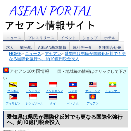
コ
ニュース
プレスリリース
イベント
ショップ
ホテル
求人
観光地
ASEAN基本情報
統計データ
各種問合せ先
ン
HOME
>
ニュース
>
アセアン
>
愛知県は県民が国際化反対でも更
なる国際化強行へ、約10億円税金投入
テ
ン
アセアン10カ国情報
国・地域毎の情報はクリックして下さ
い
ツ
ブルネイ
カンボジア
インドネシア
ラオス
マレーシア
ミャンマー
へ
ス
フィリピン
シンガポール
タイ
ベトナム
アセアン
キ
愛知県は県民が国際化反対でも更なる国際化強行
へ、約10億円税金投入
ッ
2022年12月16日