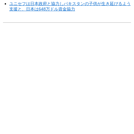
ユニセフは日本政府と協力しパキスタンの子供が生き延びるよう
支援と、日本は648万ドル資金協力