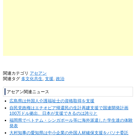
関連カテゴリ
アセアン
関連タグ
多文化共生
,
支援
,
政治
アセアン関連ニュース
広島県は外国人介護福祉士の資格取得を支援
自民党政権はエチオピア帰還民の生計再建支援で国連開発計画
100万ドル拠出、日本が支援できるのは誇りと
福岡県でベトナム・シンガポール等に海外派遣した学生達の体験
発表
大村知事の愛知県は中小企業の外国人材確保支援をパソナ委託