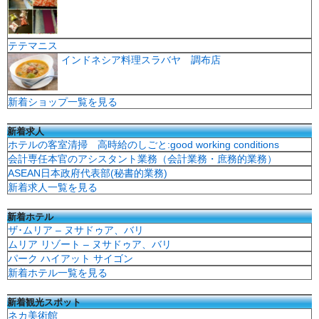
テテマニス
インドネシア料理スラバヤ 調布店
新着ショップ一覧を見る
新着求人
ホテルの客室清掃 高時給のしごと:good working conditions
会計専任本官のアシスタント業務（会計業務・庶務的業務）
ASEAN日本政府代表部(秘書的業務)
新着求人一覧を見る
新着ホテル
ザ･ムリア – ヌサドゥア、バリ
ムリア リゾート – ヌサドゥア、バリ
パーク ハイアット サイゴン
新着ホテル一覧を見る
新着観光スポット
ネカ美術館