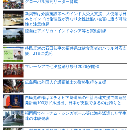
グローバル探究リーダー育成
新潟県は介護施設等へのインド人受入支援、大使館は日
本とインドは倫理観が異なり女性は酷い被害に遭う可能
性と注意喚起
陸自はアメリカ・インドネシア等と実動訓練
移民反対の石田知事の福井県は飲食業者のハラル対応支
援、JTBに委託
マレーシアで七夕盆踊り祭り2026が開催
広島県は外国人介護福祉士の資格取得を支援
自民党政権はエチオピア帰還民の生計再建支援で国連開
発計画100万ドル拠出、日本が支援できるのは誇りと
福岡県でベトナム・シンガポール等に海外派遣した学生
達の体験発表