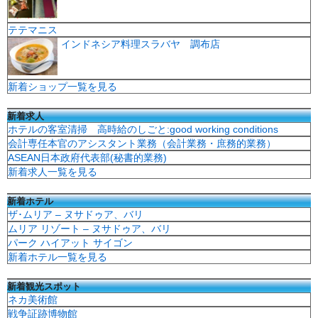
テテマニス
インドネシア料理スラバヤ 調布店
新着ショップ一覧を見る
新着求人
ホテルの客室清掃 高時給のしごと:good working conditions
会計専任本官のアシスタント業務（会計業務・庶務的業務）
ASEAN日本政府代表部(秘書的業務)
新着求人一覧を見る
新着ホテル
ザ･ムリア – ヌサドゥア、バリ
ムリア リゾート – ヌサドゥア、バリ
パーク ハイアット サイゴン
新着ホテル一覧を見る
新着観光スポット
ネカ美術館
戦争証跡博物館