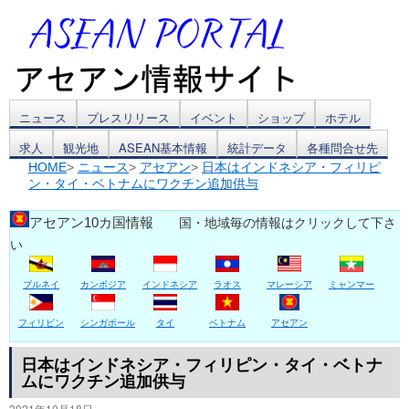
コ
ニュース
プレスリリース
イベント
ショップ
ホテル
求人
観光地
ASEAN基本情報
統計データ
各種問合せ先
ン
HOME
>
ニュース
>
アセアン
>
日本はインドネシア・フィリピ
ン・タイ・ベトナムにワクチン追加供与
テ
ン
アセアン10カ国情報
国・地域毎の情報はクリックして下さ
い
ツ
ブルネイ
カンボジア
インドネシア
ラオス
マレーシア
ミャンマー
へ
ス
フィリピン
シンガポール
タイ
ベトナム
アセアン
キ
日本はインドネシア・フィリピン・タイ・ベトナ
ムにワクチン追加供与
ッ
2021年10月18日