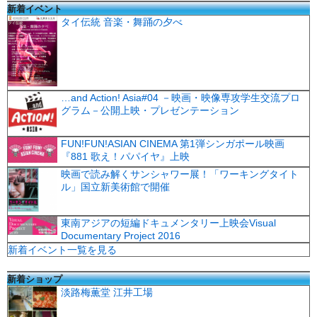
新着イベント
タイ伝統 音楽・舞踊の夕べ
…and Action! Asia#04 －映画・映像専攻学生交流プロ
グラム－公開上映・プレゼンテーション
FUN!FUN!ASIAN CINEMA 第1弾シンガポール映画
『881 歌え！パパイヤ』上映
映画で読み解くサンシャワー展！「ワーキングタイト
ル」国立新美術館で開催
東南アジアの短編ドキュメンタリー上映会Visual
Documentary Project 2016
新着イベント一覧を見る
新着ショップ
淡路梅薫堂 江井工場