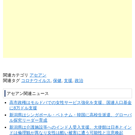
関連カテゴリ
アセアン
関連タグ
コロナウイルス
,
保健
,
支援
,
政治
アセアン関連ニュース
高市政権はモルドバでの女性サービス強化を支援、国連人口基金
に8万ドル支援
新潟県はシンガポール・ベトナム・韓国に高校生派遣、グローバ
ル探究リーダー育成
新潟県は介護施設等へのインド人受入支援、大使館は日本とイン
ドは倫理観が異なり女性は酷い被害に遭う可能性と注意喚起