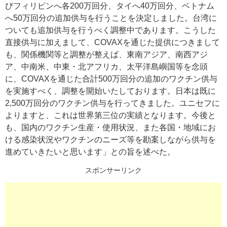
びフィリピンへ各200万回分、タイへ40万回分、ベトナム
へ50万回分の追加供与を行うことを決定しました。台湾に
ついても追加供与を行うべく調整中であります。こうした
直接供与に加えまして、COVAXを通じた提供につきまして
も、関係機関等と調整が整えば、東南アジア、南西アジ
ア、中南米、中東・北アフリカ、太平洋島嶼国等を念頭
に、COVAXを通じた合計500万回分の追加のワクチン供与
を実施すべく、調整を開始いたしております。日本は既に
2,500万回分のワクチン供与を行ってきました。ユニセフに
よりますと、これは世界第三位の実績となります。今後と
も、国内のワクチン生産・使用状況、また各国・地域にお
ける感染状況やワクチンのニーズ等を勘案しながら供与を
進めていきたいと思います」との旨を述べた。
スポンサーリンク