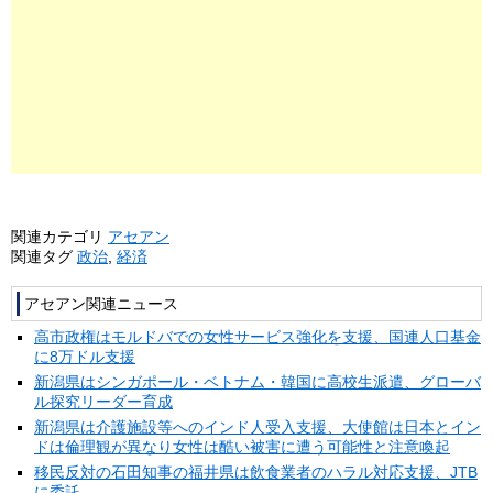
関連カテゴリ
アセアン
関連タグ
政治
,
経済
アセアン関連ニュース
高市政権はモルドバでの女性サービス強化を支援、国連人口基金
に8万ドル支援
新潟県はシンガポール・ベトナム・韓国に高校生派遣、グローバ
ル探究リーダー育成
新潟県は介護施設等へのインド人受入支援、大使館は日本とイン
ドは倫理観が異なり女性は酷い被害に遭う可能性と注意喚起
移民反対の石田知事の福井県は飲食業者のハラル対応支援、JTB
に委託