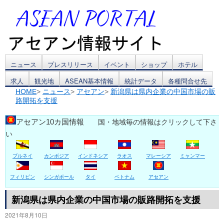
コ
ニュース
プレスリリース
イベント
ショップ
ホテル
求人
観光地
ASEAN基本情報
統計データ
各種問合せ先
ン
HOME
>
ニュース
>
アセアン
>
新潟県は県内企業の中国市場の販
路開拓を支援
テ
ン
アセアン10カ国情報
国・地域毎の情報はクリックして下さ
い
ツ
ブルネイ
カンボジア
インドネシア
ラオス
マレーシア
ミャンマー
へ
ス
フィリピン
シンガポール
タイ
ベトナム
アセアン
キ
新潟県は県内企業の中国市場の販路開拓を支援
2021年8月10日
ッ