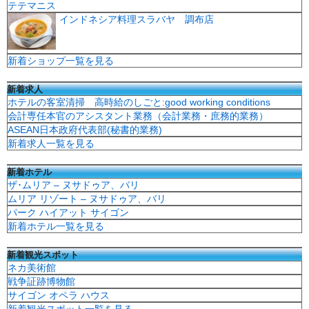
テテマニス
インドネシア料理スラバヤ 調布店
新着ショップ一覧を見る
新着求人
ホテルの客室清掃 高時給のしごと:good working conditions
会計専任本官のアシスタント業務（会計業務・庶務的業務）
ASEAN日本政府代表部(秘書的業務)
新着求人一覧を見る
新着ホテル
ザ･ムリア – ヌサドゥア、バリ
ムリア リゾート – ヌサドゥア、バリ
パーク ハイアット サイゴン
新着ホテル一覧を見る
新着観光スポット
ネカ美術館
戦争証跡博物館
サイゴン オペラ ハウス
新着観光スポット一覧を見る