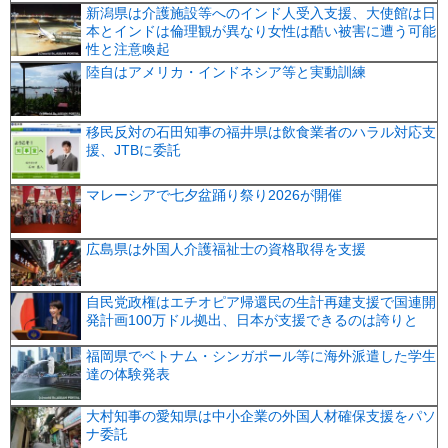
新潟県は介護施設等へのインド人受入支援、大使館は日
本とインドは倫理観が異なり女性は酷い被害に遭う可能
性と注意喚起
陸自はアメリカ・インドネシア等と実動訓練
移民反対の石田知事の福井県は飲食業者のハラル対応支
援、JTBに委託
マレーシアで七夕盆踊り祭り2026が開催
広島県は外国人介護福祉士の資格取得を支援
自民党政権はエチオピア帰還民の生計再建支援で国連開
発計画100万ドル拠出、日本が支援できるのは誇りと
福岡県でベトナム・シンガポール等に海外派遣した学生
達の体験発表
大村知事の愛知県は中小企業の外国人材確保支援をパソ
ナ委託