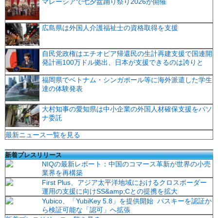
マレーシアで七夕盆踊り祭り2026が開催
広島県は外国人介護福祉士の資格取得を支援
自民党政権はエチオピア帰還民の生計再建支援で国連開
発計画100万ドル拠出、日本が支援できるのは誇りと
福岡県でベトナム・シンガポール等に海外派遣した学生
達の体験発表
大村知事の愛知県は中小企業の外国人材確保支援をパソ
ナ委託
最新ニュース一覧を見る
新着プレスリリース
NIQの最新レポート：中国のコマース革新が世界の小売
業界を再構築
First Plus、アジア太平洋地域におけるクロスボーダー
運用の支援に向けSS&amp;Cとの提携を拡大
Yubico、「YubiKey 5.8」を提供開始 パスキーを認証か
ら検証可能な「認可」へ拡張