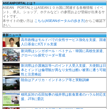
ASEANPORTALとは？
ASEAN PORTALとはASEAN１０カ国に関連する各種情報（イベ
ント、求人、ショップ、ホテルなど）の参照および登録が出来るサ
イトです。
本サイトの使い方は
こちら(ASEANポータルの歩き方)
からご確認下
さい。
最新ニュース
高市政権はモルドバでの女性サービス強化を支援、国連
人口基金に8万ドル支援
新潟県はシンガポール・ベトナム・韓国に高校生派遣、
グローバル探究リーダー育成
新潟県は介護施設等へのインド人受入支援、大使館は日
本とインドは倫理観が異なり女性は酷い被害に遭う可能
性と注意喚起
陸自はアメリカ・インドネシア等と実動訓練
移民反対の石田知事の福井県は飲食業者のハラル対応支
援、JTBに委託