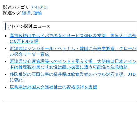
関連カテゴリ
アセアン
関連タグ
経済
,
運輸
アセアン関連ニュース
高市政権はモルドバでの女性サービス強化を支援、国連人口基金
に8万ドル支援
新潟県はシンガポール・ベトナム・韓国に高校生派遣、グローバ
ル探究リーダー育成
新潟県は介護施設等へのインド人受入支援、大使館は日本とイン
ドは倫理観が異なり女性は酷い被害に遭う可能性と注意喚起
移民反対の石田知事の福井県は飲食業者のハラル対応支援、JTB
に委託
広島県は外国人介護福祉士の資格取得を支援