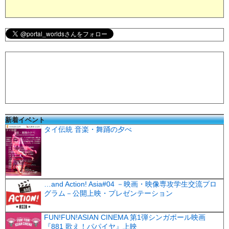
新着イベント
タイ伝統 音楽・舞踊の夕べ
…and Action! Asia#04 －映画・映像専攻学生交流プロ
グラム－公開上映・プレゼンテーション
FUN!FUN!ASIAN CINEMA 第1弾シンガポール映画
『881 歌え！パパイヤ』上映