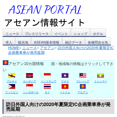
コ
ニュース
プレスリリース
イベント
ショップ
ホテル
求人
観光地
ASEAN基本情報
統計データ
各種問合せ先
ン
HOME
>
ニュース
>
アセアン
>
訪日外国人向けの2020年夏限定IC
企画乗車券が発売延期
テ
ン
アセアン10カ国情報
国・地域毎の情報はクリックして下さ
い
ツ
ブルネイ
カンボジア
インドネシア
ラオス
マレーシア
ミャンマー
へ
ス
フィリピン
シンガポール
タイ
ベトナム
アセアン
キ
訪日外国人向けの2020年夏限定IC企画乗車券が発
売延期
ッ
2020年4月20日