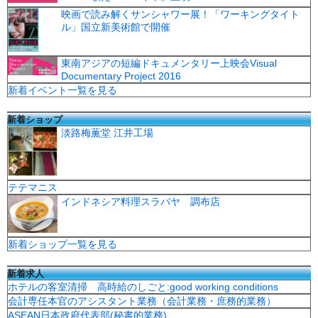
映画で読み解くサンシャワー展！「ワーキングタイト
ル」国立新美術館で開催
東南アジアの短編ドキュメンタリー上映会Visual
Documentary Project 2016
新着イベント一覧を見る
新着ショップ
淡路梅薫堂 江井工場
テテマニス
インドネシア料理スラバヤ 調布店
新着ショップ一覧を見る
新着求人
ホテルの客室清掃 高時給のしごと:good working conditions
会計専任本官のアシスタント業務（会計業務・庶務的業務）
ASEAN日本政府代表部(秘書的業務)