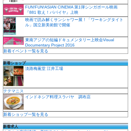
FUN!FUN!ASIAN CINEMA 第1弾シンガポール映画
『881 歌え！パパイヤ』上映
映画で読み解くサンシャワー展！「ワーキングタイト
ル」国立新美術館で開催
東南アジアの短編ドキュメンタリー上映会Visual
Documentary Project 2016
新着イベント一覧を見る
新着ショップ
淡路梅薫堂 江井工場
テテマニス
インドネシア料理スラバヤ 調布店
新着ショップ一覧を見る
新着求人