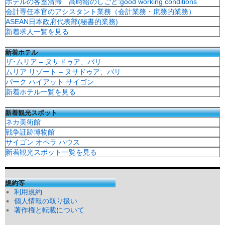
ホテルの客室清掃 高時給のしごと:good working conditions
会計専任本官のアシスタント業務（会計業務・庶務的業務）
ASEAN日本政府代表部(秘書的業務)
新着求人一覧を見る
新着ホテル
ザ･ムリア – ヌサドゥア、バリ
ムリア リゾート – ヌサドゥア、バリ
パーク ハイアット サイゴン
新着ホテル一覧を見る
新着観光スポット
ネカ美術館
戦争証跡博物館
サイゴン オペラ ハウス
新着観光スポット一覧を見る
規約等
利用規約
個人情報の取り扱い
著作権と転載について