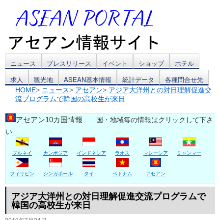
コ
ニュース
プレスリリース
イベント
ショップ
ホテル
求人
観光地
ASEAN基本情報
統計データ
各種問合せ先
ン
HOME
>
ニュース
>
アセアン
>
アジア大洋州との対日理解促進交
流プログラムで韓国の高校生が来日
テ
ン
アセアン10カ国情報
国・地域毎の情報はクリックして下さ
い
ツ
ブルネイ
カンボジア
インドネシア
ラオス
マレーシア
ミャンマー
へ
ス
フィリピン
シンガポール
タイ
ベトナム
アセアン
キ
アジア大洋州との対日理解促進交流プログラムで
韓国の高校生が来日
ッ
2019年7月24日