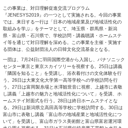
この事業は、対日理解促進交流プログラム
『JENESYS2019』の一つとして実施される。今回の事業
では、来日する一行は「日本の地域産業及び地域活性化の
取組みを学ぶ」をテーマとして、埼玉県・群馬県・新潟
県・富山県・石川県で、学校訪問・講義聴講・ホームステ
イ等を通じて対日理解を深める。この事業を主催・実施す
る団体は、公益財団法人の日韓文化交流基金となる。
一団は、7月24日に羽田国際空港から入国し、パナソニック
センター東京と東京スカイツリーを視察する。25日は講義
「隣国を知ること」を受講し、浴衣着付けの文化体験を行
う。26日は大東文化大学第一高等学校への学校訪問を行
う。27日は富岡製糸場と水澤観世音に視察、上越市に表敬
し講義「上越市の魅力と地域活性化について」を受講、ホ
ームステイ対面式を行う。28日は終日ホームステイとな
る。29日は新潟県立高田高等学校に学校訪問する。30日は
富山市に表敬し講義「富山市の地域産業と地域活性化につ
いて」を受講し、富山市ガラス美術館と富山県富岩運河環