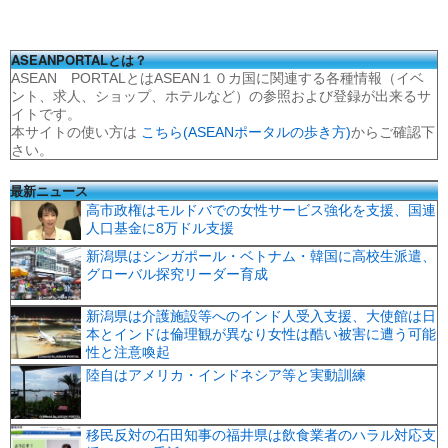
ASEANPORTALとは？
ASEAN PORTALとはASEAN１０カ国に関連する各種情報（イベ
ント、求人、ショップ、ホテルなど）の参照および登録が出来るサ
イトです。
本サイトの使い方は
こちら(ASEANポータルの歩き方)
からご確認下
さい。
最新ニュース
高市政権はモルドバでの女性サービス強化を支援、国連
人口基金に8万ドル支援
新潟県はシンガポール・ベトナム・韓国に高校生派遣、
グローバル探究リーダー育成
新潟県は介護施設等へのインド人受入支援、大使館は日
本とインドは倫理観が異なり女性は酷い被害に遭う可能
性と注意喚起
陸自はアメリカ・インドネシア等と実動訓練
移民反対の石田知事の福井県は飲食業者のハラル対応支