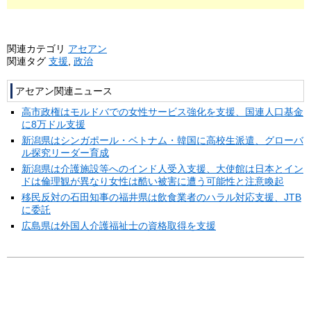
関連カテゴリ
アセアン
関連タグ
支援
,
政治
アセアン関連ニュース
高市政権はモルドバでの女性サービス強化を支援、国連人口基金
に8万ドル支援
新潟県はシンガポール・ベトナム・韓国に高校生派遣、グローバ
ル探究リーダー育成
新潟県は介護施設等へのインド人受入支援、大使館は日本とイン
ドは倫理観が異なり女性は酷い被害に遭う可能性と注意喚起
移民反対の石田知事の福井県は飲食業者のハラル対応支援、JTB
に委託
広島県は外国人介護福祉士の資格取得を支援