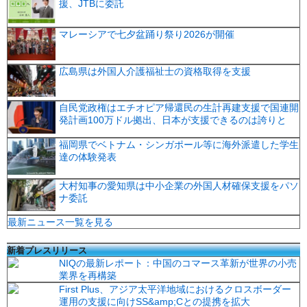
援、JTBに委託
マレーシアで七夕盆踊り祭り2026が開催
広島県は外国人介護福祉士の資格取得を支援
自民党政権はエチオピア帰還民の生計再建支援で国連開
発計画100万ドル拠出、日本が支援できるのは誇りと
福岡県でベトナム・シンガポール等に海外派遣した学生
達の体験発表
大村知事の愛知県は中小企業の外国人材確保支援をパソ
ナ委託
最新ニュース一覧を見る
新着プレスリリース
NIQの最新レポート：中国のコマース革新が世界の小売
業界を再構築
First Plus、アジア太平洋地域におけるクロスボーダー
運用の支援に向けSS&amp;Cとの提携を拡大