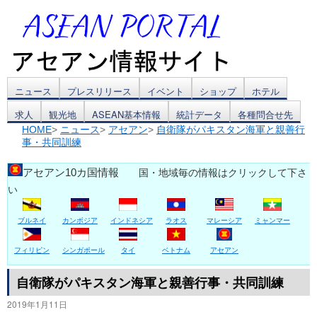
コ
ニュース
プレスリリース
イベント
ショップ
ホテル
求人
観光地
ASEAN基本情報
統計データ
各種問合せ先
ン
HOME
>
ニュース
>
アセアン
>
自衛隊がパキスタン海軍と親善行
事・共同訓練
テ
ン
アセアン10カ国情報
国・地域毎の情報はクリックして下さ
い
ツ
ブルネイ
カンボジア
インドネシア
ラオス
マレーシア
ミャンマー
へ
ス
フィリピン
シンガポール
タイ
ベトナム
アセアン
キ
自衛隊がパキスタン海軍と親善行事・共同訓練
2019年1月11日
ッ