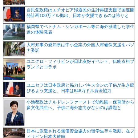
自民党政権はエチオピア帰還民の生計再建支援で国連開
発計画100万ドル拠出、日本が支援できるのは誇りと
福岡県でベトナム・シンガポール等に海外派遣した学生
達の体験発表
大村知事の愛知県は中小企業の外国人材確保支援をパソ
ナ委託
ユニクロ・フィリピンが日比友好イベント、伝統衣料ブ
ランドとコラボ
ユニセフは日本政府と協力しパキスタンの子供が生き延
びるよう支援と、日本は648万ドル資金協力
小池都政はチルドレンファーストで幼稚園・保育所から
多文化共生へ、子供に海外志向がないのは課題と
日本に派遣される無償資金協力の留学生等を激励、在フ
ィリピン日本大使館