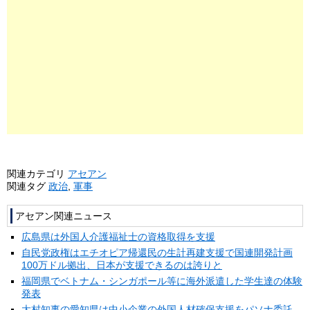
関連カテゴリ
アセアン
関連タグ
政治
,
軍事
アセアン関連ニュース
広島県は外国人介護福祉士の資格取得を支援
自民党政権はエチオピア帰還民の生計再建支援で国連開発計画
100万ドル拠出、日本が支援できるのは誇りと
福岡県でベトナム・シンガポール等に海外派遣した学生達の体験
発表
大村知事の愛知県は中小企業の外国人材確保支援をパソナ委託