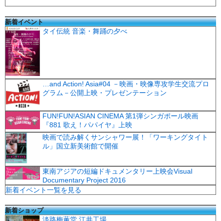
新着イベント
タイ伝統 音楽・舞踊の夕べ
…and Action! Asia#04 －映画・映像専攻学生交流プロ
グラム－公開上映・プレゼンテーション
FUN!FUN!ASIAN CINEMA 第1弾シンガポール映画
『881 歌え！パパイヤ』上映
映画で読み解くサンシャワー展！「ワーキングタイト
ル」国立新美術館で開催
東南アジアの短編ドキュメンタリー上映会Visual
Documentary Project 2016
新着イベント一覧を見る
新着ショップ
淡路梅薫堂 江井工場