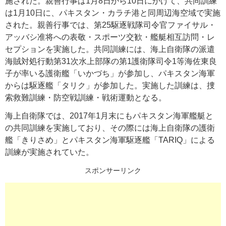
施された。親善行事は1月8日から10日にかけて、共同訓練
は1月10日に、パキスタン・カラチ港と同周辺海空域で実施
された。親善行事では、第25駆逐戦隊司令官ファイサル・
アッバシ准将への表敬・スポーツ交歓・艦艇相互訪問・レ
セプションを実施した。共同訓練には、海上自衛隊の派遣
海賊対処行動第31次水上部隊の第1護衛隊司令1等海佐東良
子が率いる護衛艦「いかづち」が参加し、パキスタン海軍
からは駆逐艦「タリク」が参加した。実施した訓練は、捜
索救難訓練・防空戦訓練・戦術運動となる。
海上自衛隊では、2017年1月末にもパキスタン海軍艦艇と
の共同訓練を実施しており、その際には海上自衛隊の護衛
艦「きりさめ」とパキスタン海軍駆逐艦「TARIQ」による
訓練が実施されていた。
スポンサーリンク