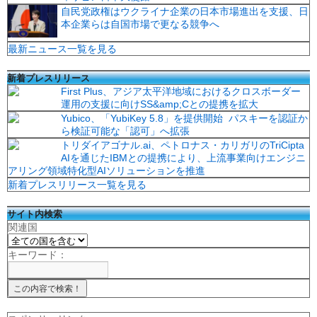
自民党政権はウクライナ企業の日本市場進出を支援、日
本企業らは自国市場で更なる競争へ
最新ニュース一覧を見る
新着プレスリリース
First Plus、アジア太平洋地域におけるクロスボーダー
運用の支援に向けSS&amp;Cとの提携を拡大
Yubico、「YubiKey 5.8」を提供開始 パスキーを認証か
ら検証可能な「認可」へ拡張
トリダイアゴナル.ai、ペトロナス・カリガリのTriCipta
AIを通じたIBMとの提携により、上流事業向けエンジニ
アリング領域特化型AIソリューションを推進
新着プレスリリース一覧を見る
サイト内検索
関連国
キーワード：