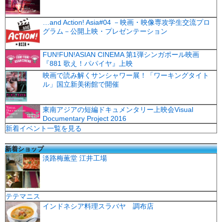
…and Action! Asia#04 －映画・映像専攻学生交流プロ
グラム－公開上映・プレゼンテーション
FUN!FUN!ASIAN CINEMA 第1弾シンガポール映画
『881 歌え！パパイヤ』上映
映画で読み解くサンシャワー展！「ワーキングタイト
ル」国立新美術館で開催
東南アジアの短編ドキュメンタリー上映会Visual
Documentary Project 2016
新着イベント一覧を見る
新着ショップ
淡路梅薫堂 江井工場
テテマニス
インドネシア料理スラバヤ 調布店