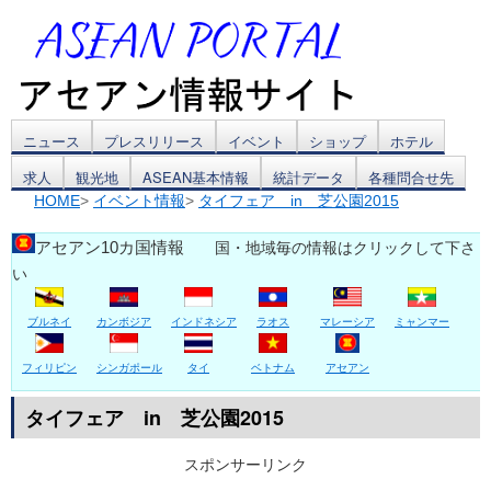
コ
ニュース
プレスリリース
イベント
ショップ
ホテル
求人
観光地
ASEAN基本情報
統計データ
各種問合せ先
ン
HOME
>
イベント情報
>
タイフェア in 芝公園2015
テ
アセアン10カ国情報
国・地域毎の情報はクリックして下さ
ン
い
ツ
ブルネイ
カンボジア
インドネシア
ラオス
マレーシア
ミャンマー
へ
フィリピン
シンガポール
タイ
ベトナム
アセアン
ス
タイフェア in 芝公園2015
キ
スポンサーリンク
ッ