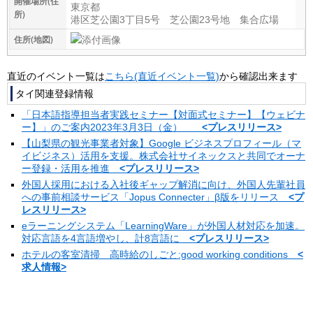
開催場所(住
東京都
所)
港区芝公園3丁目5号 芝公園23号地 集合広場
住所(地図)
添付画像
直近のイベント一覧は
こちら(直近イベント一覧)
から確認出来ます
タイ関連登録情報
「日本語指導担当者実践セミナー【対面式セミナー】【ウェビナ
ー】」のご案内2023年3月3日（金）
<プレスリリース>
【山梨県の観光事業者対象】Google ビジネスプロフィール（マ
イビジネス）活用を支援。株式会社サイネックスと共同でオーナ
ー登録・活用を推進
<プレスリリース>
外国人採用における入社後ギャップ解消に向け、外国人先輩社員
への事前相談サービス「Jopus Connecter」β版をリリース
<プ
レスリリース>
eラーニングシステム「LearningWare」が外国人材対応を加速。
対応言語を4言語増やし、計8言語に
<プレスリリース>
ホテルの客室清掃 高時給のしごと:good working conditions
<
求人情報>