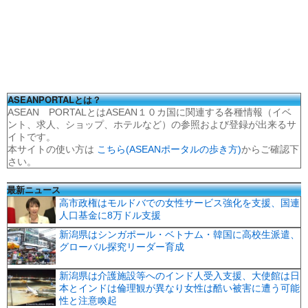
ASEANPORTALとは？
ASEAN PORTALとはASEAN１０カ国に関連する各種情報（イベ
ント、求人、ショップ、ホテルなど）の参照および登録が出来るサ
イトです。
本サイトの使い方は
こちら(ASEANポータルの歩き方)
からご確認下
さい。
最新ニュース
高市政権はモルドバでの女性サービス強化を支援、国連
人口基金に8万ドル支援
新潟県はシンガポール・ベトナム・韓国に高校生派遣、
グローバル探究リーダー育成
新潟県は介護施設等へのインド人受入支援、大使館は日
本とインドは倫理観が異なり女性は酷い被害に遭う可能
性と注意喚起