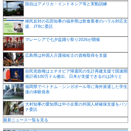
陸自はアメリカ・インドネシア等と実動訓練
移民反対の石田知事の福井県は飲食業者のハラル対応支
援、JTBに委託
マレーシアで七夕盆踊り祭り2026が開催
広島県は外国人介護福祉士の資格取得を支援
自民党政権はエチオピア帰還民の生計再建支援で国連開
発計画100万ドル拠出、日本が支援できるのは誇りと
福岡県でベトナム・シンガポール等に海外派遣した学生
達の体験発表
大村知事の愛知県は中小企業の外国人材確保支援をパソ
ナ委託
最新ニュース一覧を見る