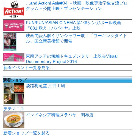
…and Action! Asia#04 －映画・映像専攻学生交流プロ
グラム－公開上映・プレゼンテーション
FUN!FUN!ASIAN CINEMA 第1弾シンガポール映画
『881 歌え！パパイヤ』上映
映画で読み解くサンシャワー展！「ワーキングタイト
ル」国立新美術館で開催
東南アジアの短編ドキュメンタリー上映会Visual
Documentary Project 2016
新着イベント一覧を見る
新着ショップ
淡路梅薫堂 江井工場
テテマニス
インドネシア料理スラバヤ 調布店
新着ショップ一覧を見る