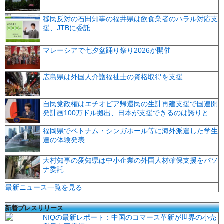
移民反対の石田知事の福井県は飲食業者のハラル対応支
援、JTBに委託
マレーシアで七夕盆踊り祭り2026が開催
広島県は外国人介護福祉士の資格取得を支援
自民党政権はエチオピア帰還民の生計再建支援で国連開
発計画100万ドル拠出、日本が支援できるのは誇りと
福岡県でベトナム・シンガポール等に海外派遣した学生
達の体験発表
大村知事の愛知県は中小企業の外国人材確保支援をパソ
ナ委託
最新ニュース一覧を見る
新着プレスリリース
NIQの最新レポート：中国のコマース革新が世界の小売