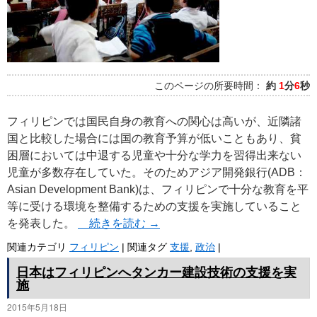
このページの所要時間：
約
1
分
6
秒
フィリピンでは国民自身の教育への関心は高いが、近隣諸
国と比較した場合には国の教育予算が低いこともあり、貧
困層においては中退する児童や十分な学力を習得出来ない
児童が多数存在していた。そのためアジア開発銀行(ADB：
Asian Development Bank)は、フィリピンで十分な教育を平
等に受ける環境を整備するための支援を実施していること
を発表した。
続きを読む
→
関連カテゴリ
フィリピン
|
関連タグ
支援
,
政治
|
日本はフィリピンへタンカー建設技術の支援を実
施
2015年5月18日