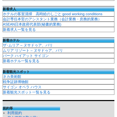
新着求人
ホテルの客室清掃 高時給のしごと:good working conditions
会計専任本官のアシスタント業務（会計業務・庶務的業務）
ASEAN日本政府代表部(秘書的業務)
新着求人一覧を見る
新着ホテル
ザ･ムリア – ヌサドゥア、バリ
ムリア リゾート – ヌサドゥア、バリ
パーク ハイアット サイゴン
新着ホテル一覧を見る
新着観光スポット
ネカ美術館
戦争証跡博物館
サイゴン オペラ ハウス
新着観光スポット一覧を見る
規約等
利用規約