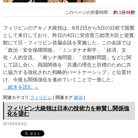
このページの所要時間：
約
1
分
36
秒
フィリピンのアキノ大統領は、6月2日から5日の日程で国賓
として来日しており、昨日の4日に安倍晋三総理大臣と迎賓
館にて日・フィリピン首脳会談を実施した。この会談では
「政治・安全保障関係」「ミンダナオ和平」「経済、文
化・人的交流」「南シナ海問題」「北朝鮮問題」などに関
して話し合い、両国関係を「共通の理念と目標のために共
に協力する強化された戦略的パートナーシップ」と位置付
け、今後も関係強化を進めていくことで一致した。
続きを読む
→
関連カテゴリ
フィリピン
|
関連タグ
政治
|
フィリピン大統領は日本の技術力を称賛し関係強
化を望む
2015年6月4日