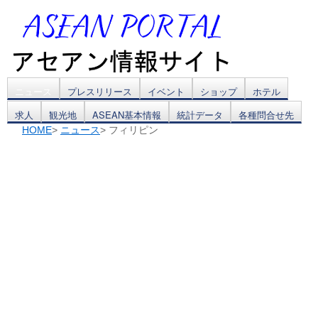
コ
ニュース
プレスリリース
イベント
ショップ
ホテル
求人
観光地
ASEAN基本情報
統計データ
各種問合せ先
ン
HOME
>
ニュース
> フィリピン
テ
ン
ツ
へ
ス
キ
ッ