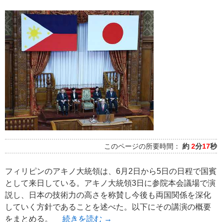
このページの所要時間：
約
2
分
17
秒
フィリピンのアキノ大統領は、6月2日から5日の日程で国賓
として来日している。アキノ大統領3日に参院本会議場で演
説し、日本の技術力の高さを称賛し今後も両国関係を深化
していく方針であることを述べた。以下にその講演の概要
をまとめる。
続きを読む
→