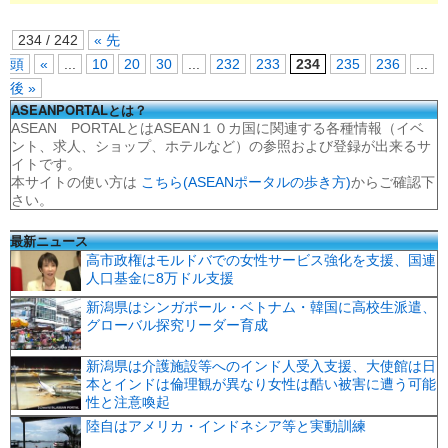
234 / 242
« 先
頭
«
...
10
20
30
...
232
233
234
235
236
...
後 »
ASEANPORTALとは？
ASEAN PORTALとはASEAN１０カ国に関連する各種情報（イベ
ント、求人、ショップ、ホテルなど）の参照および登録が出来るサ
イトです。
本サイトの使い方は
こちら(ASEANポータルの歩き方)
からご確認下
さい。
最新ニュース
高市政権はモルドバでの女性サービス強化を支援、国連
人口基金に8万ドル支援
新潟県はシンガポール・ベトナム・韓国に高校生派遣、
グローバル探究リーダー育成
新潟県は介護施設等へのインド人受入支援、大使館は日
本とインドは倫理観が異なり女性は酷い被害に遭う可能
性と注意喚起
陸自はアメリカ・インドネシア等と実動訓練