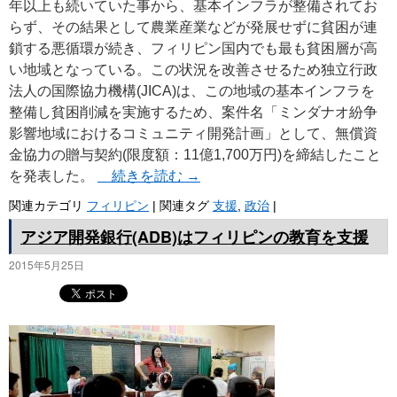
年以上も続いていた事から、基本インフラが整備されてお
らず、その結果として農業産業などが発展せずに貧困が連
鎖する悪循環が続き、フィリピン国内でも最も貧困層が高
い地域となっている。この状況を改善させるため独立行政
法人の国際協力機構(JICA)は、この地域の基本インフラを
整備し貧困削減を実施するため、案件名「ミンダナオ紛争
影響地域におけるコミュニティ開発計画」として、無償資
金協力の贈与契約(限度額：11億1,700万円)を締結したこと
を発表した。
続きを読む
→
関連カテゴリ
フィリピン
|
関連タグ
支援
,
政治
|
アジア開発銀行(ADB)はフィリピンの教育を支援
2015年5月25日