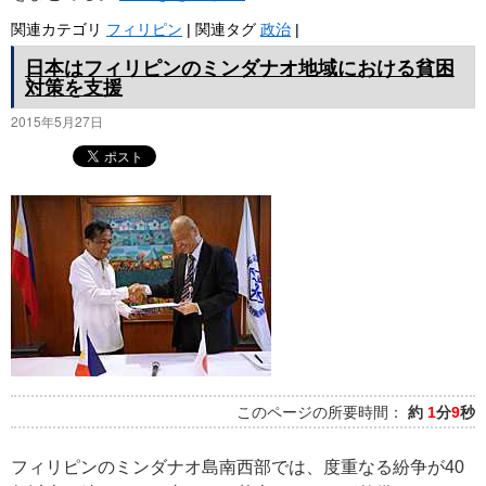
関連カテゴリ
フィリピン
|
関連タグ
政治
|
日本はフィリピンのミンダナオ地域における貧困
対策を支援
2015年5月27日
このページの所要時間：
約
1
分
9
秒
フィリピンのミンダナオ島南西部では、度重なる紛争が40