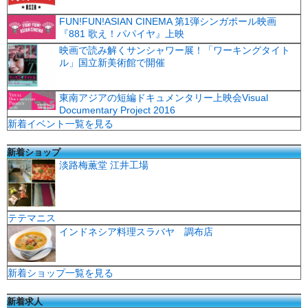
FUN!FUN!ASIAN CINEMA 第1弾シンガポール映画
『881 歌え！パパイヤ』上映
映画で読み解くサンシャワー展！「ワーキングタイト
ル」国立新美術館で開催
東南アジアの短編ドキュメンタリー上映会Visual
Documentary Project 2016
新着イベント一覧を見る
新着ショップ
淡路梅薫堂 江井工場
テテマニス
インドネシア料理スラバヤ 調布店
新着ショップ一覧を見る
新着求人