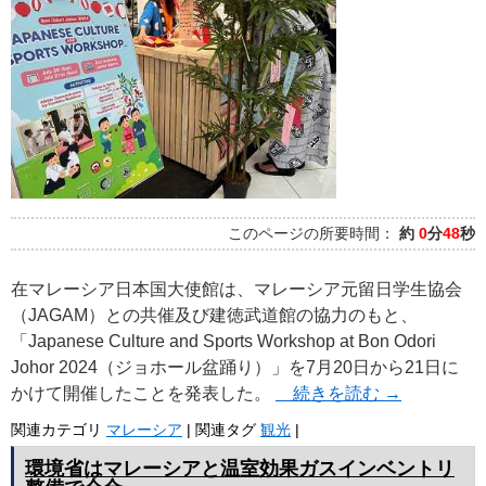
プ
このページの所要時間：
約
0
分
48
秒
在マレーシア日本国大使館は、マレーシア元留日学生協会
（JAGAM）との共催及び建徳武道館の協力のもと、
「Japanese Culture and Sports Workshop at Bon Odori
Johor 2024（ジョホール盆踊り）」を7月20日から21日に
かけて開催したことを発表した。
続きを読む
→
関連カテゴリ
マレーシア
|
関連タグ
観光
|
環境省はマレーシアと温室効果ガスインベントリ