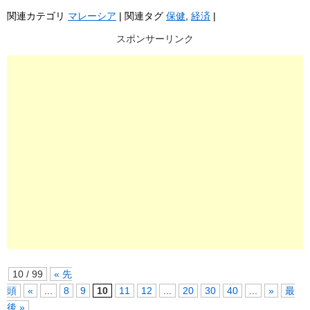
関連カテゴリ
マレーシア
|
関連タグ
保健
,
経済
|
スポンサーリンク
10 / 99
« 先
頭
«
...
8
9
10
11
12
...
20
30
40
...
»
最
後 »