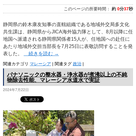
このページの所要時間：
約
0
分
37
秒
静岡県の鈴木康友知事の直轄組織である地域外交局多文化
共生課は、静岡県からJICA海外協力隊として、8月以降に任
地国へ派遣される静岡県関係者15人が、任地国への赴任に
あたり地域外交担当部長を7月25日に表敬訪問することを発
表した。
続きを読む
→
関連カテゴリ
マレーシア
|
関連タグ
政治
|
パナソニックの整水器・浄水器が煮沸以上の不純
物除去性能、マレーシア水道水で実証
2024年7月22日