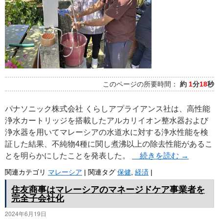
このページの所要時間：
約
1
分
18
秒
パナソニック株式会社 くらしアプライアンス社は、高性能
浄水カートリッジを搭載したアルカリイオン整水器および
浄水器を用いてマレーシアの水道水に対する浄水性能を検
証した結果、不純物4種に関し煮沸以上の除去性能があるこ
とを明らかにしたことを発表した。
続きを読む
→
関連カテゴリ
マレーシア
|
関連タグ
保健
,
経済
|
住友商事はマレーシアのマネージドケア事業者を
完全子会社化
2024年6月19日