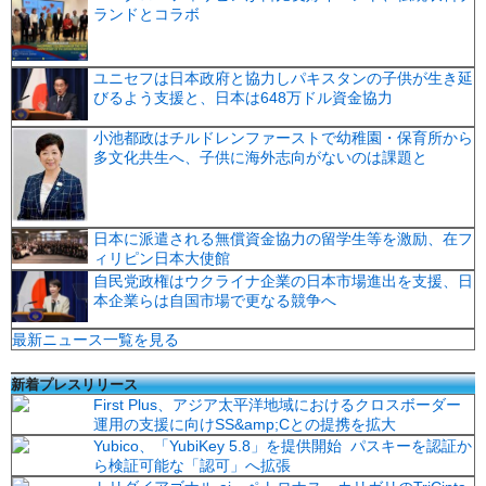
ランドとコラボ
ユニセフは日本政府と協力しパキスタンの子供が生き延
びるよう支援と、日本は648万ドル資金協力
小池都政はチルドレンファーストで幼稚園・保育所から
多文化共生へ、子供に海外志向がないのは課題と
日本に派遣される無償資金協力の留学生等を激励、在フ
ィリピン日本大使館
自民党政権はウクライナ企業の日本市場進出を支援、日
本企業らは自国市場で更なる競争へ
最新ニュース一覧を見る
新着プレスリリース
First Plus、アジア太平洋地域におけるクロスボーダー
運用の支援に向けSS&amp;Cとの提携を拡大
Yubico、「YubiKey 5.8」を提供開始 パスキーを認証か
ら検証可能な「認可」へ拡張