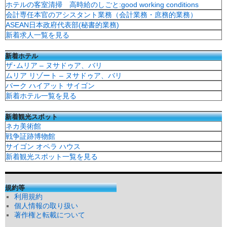
ホテルの客室清掃 高時給のしごと:good working conditions
会計専任本官のアシスタント業務（会計業務・庶務的業務）
ASEAN日本政府代表部(秘書的業務)
新着求人一覧を見る
新着ホテル
ザ･ムリア – ヌサドゥア、バリ
ムリア リゾート – ヌサドゥア、バリ
パーク ハイアット サイゴン
新着ホテル一覧を見る
新着観光スポット
ネカ美術館
戦争証跡博物館
サイゴン オペラ ハウス
新着観光スポット一覧を見る
規約等
利用規約
個人情報の取り扱い
著作権と転載について