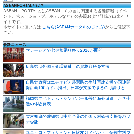
ASEANPORTALとは？
ASEAN PORTALとはASEAN１０カ国に関連する各種情報（イベ
ント、求人、ショップ、ホテルなど）の参照および登録が出来るサ
イトです。
本サイトの使い方は
こちら(ASEANポータルの歩き方)
からご確認下
さい。
最新ニュース
マレーシアで七夕盆踊り祭り2026が開催
広島県は外国人介護福祉士の資格取得を支援
自民党政権はエチオピア帰還民の生計再建支援で国連開
発計画100万ドル拠出、日本が支援できるのは誇りと
福岡県でベトナム・シンガポール等に海外派遣した学生
達の体験発表
大村知事の愛知県は中小企業の外国人材確保支援をパソ
ナ委託
ユニクロ・フィリピンが日比友好イベント、伝統衣料ブ