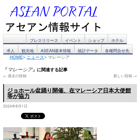
コ
ニュース
プレスリリース
イベント
ショップ
ホテル
求人
観光地
ASEAN基本情報
統計データ
各種問合せ先
ン
HOME
>
ニュース
> マレーシア
テ
「
」に関連する記事
マレーシア
ン
←
過去の投稿
新しい投稿
→
ツ
ジョホール盆踊り開催、在マレーシア日本大使館
等が協力
へ
2024年8月1日
ス
キ
ッ