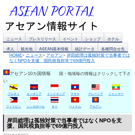
コ
ニュース
プレスリリース
イベント
ショップ
ホテル
求人
観光地
ASEAN基本情報
統計データ
各種問合せ先
ン
HOME
>
ニュース
>
アセアン
>
岸田総理は孤独対策で当事者では
なくNPOを支援、国民税負担等で69億円投入
テ
ン
アセアン10カ国情報
国・地域毎の情報はクリックして下さ
い
ツ
ブルネイ
カンボジア
インドネシア
ラオス
マレーシア
ミャンマー
へ
ス
フィリピン
シンガポール
タイ
ベトナム
アセアン
キ
岸田総理は孤独対策で当事者ではなくNPOを支
援、国民税負担等で69億円投入
ッ
2024年4月23日