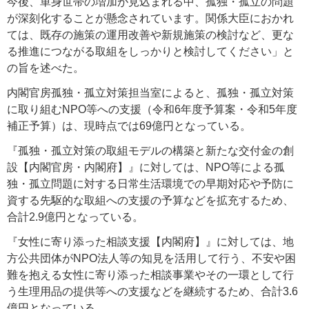
今後、単身世帯の増加が見込まれる中、孤独・孤立の問題
が深刻化することが懸念されています。関係大臣におかれ
ては、既存の施策の運用改善や新規施策の検討など、更な
る推進につながる取組をしっかりと検討してください」と
の旨を述べた。
内閣官房孤独・孤立対策担当室によると、孤独・孤立対策
に取り組むNPO等への支援（令和6年度予算案・令和5年度
補正予算）は、現時点では69億円となっている。
『孤独・孤立対策の取組モデルの構築と新たな交付金の創
設【内閣官房・内閣府】』に対しては、NPO等による孤
独・孤立問題に対する日常生活環境での早期対応や予防に
資する先駆的な取組への支援の予算などを拡充するため、
合計2.9億円となっている。
『女性に寄り添った相談支援【内閣府】』に対しては、地
方公共団体がNPO法人等の知見を活用して行う、不安や困
難を抱える女性に寄り添った相談事業やその一環として行
う生理用品の提供等への支援などを継続するため、合計3.6
億円となっている。