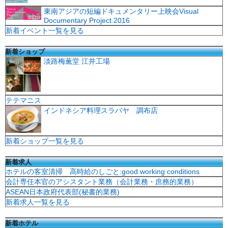
東南アジアの短編ドキュメンタリー上映会Visual
Documentary Project 2016
新着イベント一覧を見る
新着ショップ
淡路梅薫堂 江井工場
テテマニス
インドネシア料理スラバヤ 調布店
新着ショップ一覧を見る
新着求人
ホテルの客室清掃 高時給のしごと:good working conditions
会計専任本官のアシスタント業務（会計業務・庶務的業務）
ASEAN日本政府代表部(秘書的業務)
新着求人一覧を見る
新着ホテル