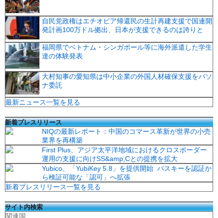
自民党政権はエチオピア帰還民の生計再建支援で国連開
発計画100万ドル拠出、日本が支援できるのは誇りと
福岡県でベトナム・シンガポール等に海外派遣した学生
達の体験発表
大村知事の愛知県は中小企業の外国人材確保支援をパソ
ナ委託
最新ニュース一覧を見る
新着プレスリリース
NIQの最新レポート：中国のコマース革新が世界の小売
業界を再構築
First Plus、アジア太平洋地域におけるクロスボーダー
運用の支援に向けSS&amp;Cとの提携を拡大
Yubico、「YubiKey 5.8」を提供開始 パスキーを認証か
ら検証可能な「認可」へ拡張
新着プレスリリース一覧を見る
サイト内検索
関連国