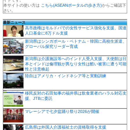
本サイトの使い方は
こちら(ASEANポータルの歩き方)
からご確認下
さい。
最新ニュース
高市政権はモルドバでの女性サービス強化を支援、国連
人口基金に8万ドル支援
新潟県はシンガポール・ベトナム・韓国に高校生派遣、
グローバル探究リーダー育成
新潟県は介護施設等へのインド人受入支援、大使館は日
本とインドは倫理観が異なり女性は酷い被害に遭う可能
性と注意喚起
陸自はアメリカ・インドネシア等と実動訓練
移民反対の石田知事の福井県は飲食業者のハラル対応支
援、JTBに委託
マレーシアで七夕盆踊り祭り2026が開催
広島県は外国人介護福祉士の資格取得を支援