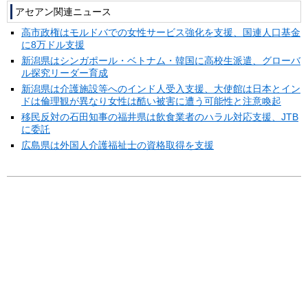
アセアン関連ニュース
高市政権はモルドバでの女性サービス強化を支援、国連人口基金
に8万ドル支援
新潟県はシンガポール・ベトナム・韓国に高校生派遣、グローバ
ル探究リーダー育成
新潟県は介護施設等へのインド人受入支援、大使館は日本とイン
ドは倫理観が異なり女性は酷い被害に遭う可能性と注意喚起
移民反対の石田知事の福井県は飲食業者のハラル対応支援、JTB
に委託
広島県は外国人介護福祉士の資格取得を支援