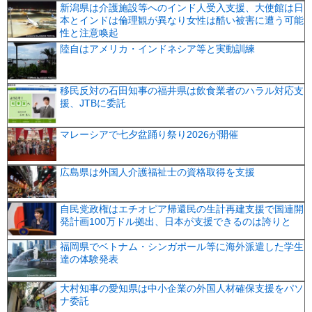
新潟県は介護施設等へのインド人受入支援、大使館は日
本とインドは倫理観が異なり女性は酷い被害に遭う可能
性と注意喚起
陸自はアメリカ・インドネシア等と実動訓練
移民反対の石田知事の福井県は飲食業者のハラル対応支
援、JTBに委託
マレーシアで七夕盆踊り祭り2026が開催
広島県は外国人介護福祉士の資格取得を支援
自民党政権はエチオピア帰還民の生計再建支援で国連開
発計画100万ドル拠出、日本が支援できるのは誇りと
福岡県でベトナム・シンガポール等に海外派遣した学生
達の体験発表
大村知事の愛知県は中小企業の外国人材確保支援をパソ
ナ委託