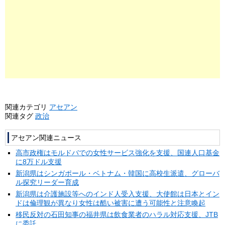
関連カテゴリ
アセアン
関連タグ
政治
アセアン関連ニュース
高市政権はモルドバでの女性サービス強化を支援、国連人口基金
に8万ドル支援
新潟県はシンガポール・ベトナム・韓国に高校生派遣、グローバ
ル探究リーダー育成
新潟県は介護施設等へのインド人受入支援、大使館は日本とイン
ドは倫理観が異なり女性は酷い被害に遭う可能性と注意喚起
移民反対の石田知事の福井県は飲食業者のハラル対応支援、JTB
に委託