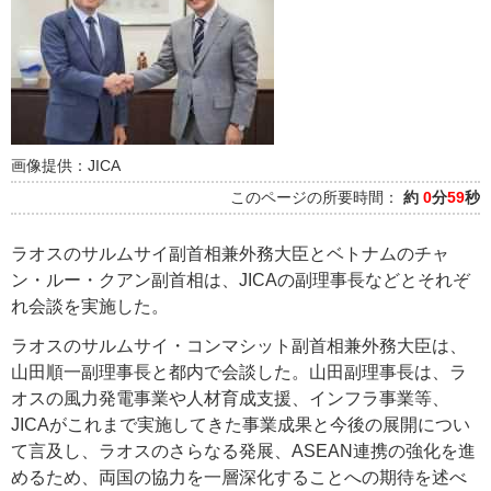
画像提供：JICA
このページの所要時間：
約
0
分
59
秒
ラオスのサルムサイ副首相兼外務大臣とベトナムのチャ
ン・ルー・クアン副首相は、JICAの副理事長などとそれぞ
れ会談を実施した。
ラオスのサルムサイ・コンマシット副首相兼外務大臣は、
山田順一副理事長と都内で会談した。山田副理事長は、ラ
オスの風力発電事業や人材育成支援、インフラ事業等、
JICAがこれまで実施してきた事業成果と今後の展開につい
て言及し、ラオスのさらなる発展、ASEAN連携の強化を進
めるため、両国の協力を一層深化することへの期待を述べ