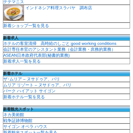
テテマニス
インドネシア料理スラバヤ 調布店
新着ショップ一覧を見る
新着求人
ホテルの客室清掃 高時給のしごと:good working conditions
会計専任本官のアシスタント業務（会計業務・庶務的業務）
ASEAN日本政府代表部(秘書的業務)
新着求人一覧を見る
新着ホテル
ザ･ムリア – ヌサドゥア、バリ
ムリア リゾート – ヌサドゥア、バリ
パーク ハイアット サイゴン
新着ホテル一覧を見る
新着観光スポット
ネカ美術館
戦争証跡博物館
サイゴン オペラ ハウス
新着観光スポット一覧を見る