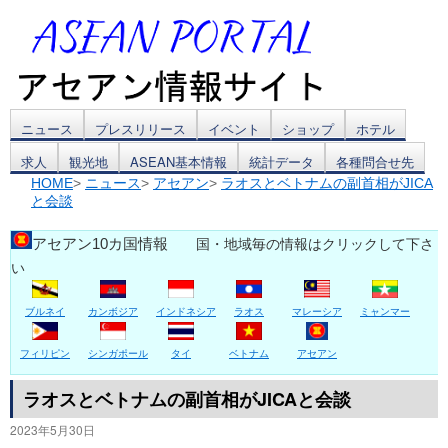
コ
ニュース
プレスリリース
イベント
ショップ
ホテル
求人
観光地
ASEAN基本情報
統計データ
各種問合せ先
ン
HOME
>
ニュース
>
アセアン
>
ラオスとベトナムの副首相がJICA
と会談
テ
ン
アセアン10カ国情報
国・地域毎の情報はクリックして下さ
い
ツ
ブルネイ
カンボジア
インドネシア
ラオス
マレーシア
ミャンマー
へ
ス
フィリピン
シンガポール
タイ
ベトナム
アセアン
キ
ラオスとベトナムの副首相がJICAと会談
2023年5月30日
ッ