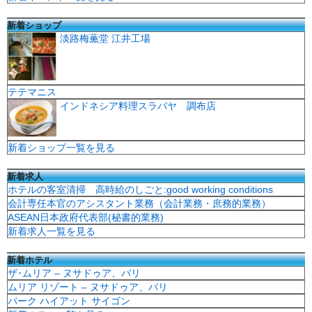
新着ショップ
淡路梅薫堂 江井工場
テテマニス
インドネシア料理スラバヤ 調布店
新着ショップ一覧を見る
新着求人
ホテルの客室清掃 高時給のしごと:good working conditions
会計専任本官のアシスタント業務（会計業務・庶務的業務）
ASEAN日本政府代表部(秘書的業務)
新着求人一覧を見る
新着ホテル
ザ･ムリア – ヌサドゥア、バリ
ムリア リゾート – ヌサドゥア、バリ
パーク ハイアット サイゴン