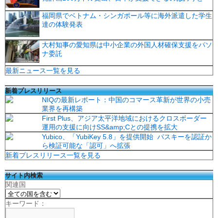
福岡県でベトナム・シンガポール等に海外派遣した学生
達の体験発表
大村知事の愛知県は中小企業の外国人材確保支援をパソ
ナ委託
最新ニュース一覧を見る
新着プレスリリース
NIQの最新レポート：中国のコマース革新が世界の小売
業界を再構築
First Plus、アジア太平洋地域におけるクロスボーダー
運用の支援に向けSS&amp;Cとの提携を拡大
Yubico、「YubiKey 5.8」を提供開始 パスキーを認証か
ら検証可能な「認可」へ拡張
新着プレスリリース一覧を見る
サイト内検索
関連国
キーワード：