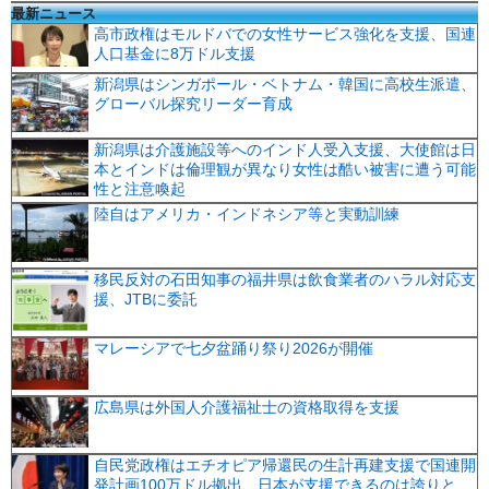
最新ニュース
高市政権はモルドバでの女性サービス強化を支援、国連
人口基金に8万ドル支援
新潟県はシンガポール・ベトナム・韓国に高校生派遣、
グローバル探究リーダー育成
新潟県は介護施設等へのインド人受入支援、大使館は日
本とインドは倫理観が異なり女性は酷い被害に遭う可能
性と注意喚起
陸自はアメリカ・インドネシア等と実動訓練
移民反対の石田知事の福井県は飲食業者のハラル対応支
援、JTBに委託
マレーシアで七夕盆踊り祭り2026が開催
広島県は外国人介護福祉士の資格取得を支援
自民党政権はエチオピア帰還民の生計再建支援で国連開
発計画100万ドル拠出、日本が支援できるのは誇りと