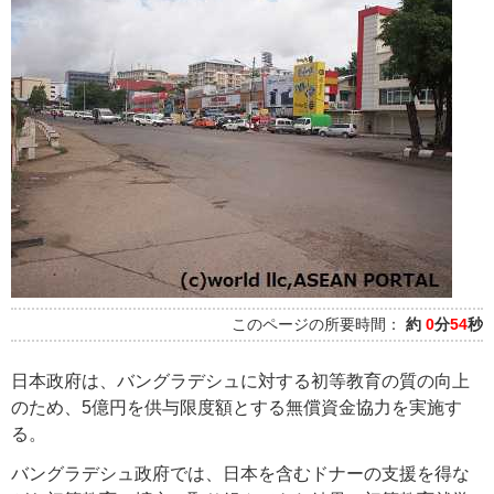
このページの所要時間：
約
0
分
54
秒
日本政府は、バングラデシュに対する初等教育の質の向上
のため、5億円を供与限度額とする無償資金協力を実施す
る。
バングラデシュ政府では、日本を含むドナーの支援を得な