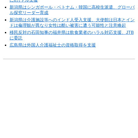
新潟県はシンガポール・ベトナム・韓国に高校生派遣、グローバ
ル探究リーダー育成
新潟県は介護施設等へのインド人受入支援、大使館は日本とイン
ドは倫理観が異なり女性は酷い被害に遭う可能性と注意喚起
移民反対の石田知事の福井県は飲食業者のハラル対応支援、JTB
に委託
広島県は外国人介護福祉士の資格取得を支援