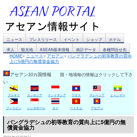
コ
ニュース
プレスリリース
イベント
ショップ
ホテル
求人
観光地
ASEAN基本情報
統計データ
各種問合せ先
ン
HOME
>
ニュース
>
アセアン
>
バングラデシュの初等教育の質向
上に5億円の無償資金協力
テ
ン
アセアン10カ国情報
国・地域毎の情報はクリックして下さ
い
ツ
ブルネイ
カンボジア
インドネシア
ラオス
マレーシア
ミャンマー
へ
ス
フィリピン
シンガポール
タイ
ベトナム
アセアン
キ
バングラデシュの初等教育の質向上に5億円の無
償資金協力
ッ
2021年10月26日