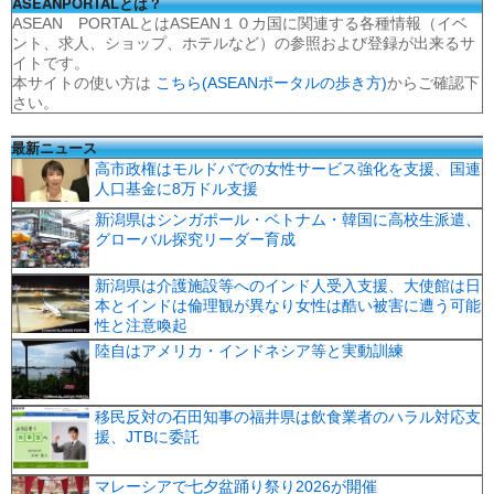
ASEANPORTALとは？
ASEAN PORTALとはASEAN１０カ国に関連する各種情報（イベ
ント、求人、ショップ、ホテルなど）の参照および登録が出来るサ
イトです。
本サイトの使い方は
こちら(ASEANポータルの歩き方)
からご確認下
さい。
最新ニュース
高市政権はモルドバでの女性サービス強化を支援、国連
人口基金に8万ドル支援
新潟県はシンガポール・ベトナム・韓国に高校生派遣、
グローバル探究リーダー育成
新潟県は介護施設等へのインド人受入支援、大使館は日
本とインドは倫理観が異なり女性は酷い被害に遭う可能
性と注意喚起
陸自はアメリカ・インドネシア等と実動訓練
移民反対の石田知事の福井県は飲食業者のハラル対応支
援、JTBに委託
マレーシアで七夕盆踊り祭り2026が開催