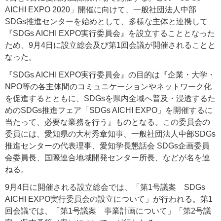
AICHI EXPO 2020」開催に向けて、一般社団法人中部
SDGs推進センターを始めとして、多様な主体と連携して
『SDGs AICHI EXPO実行委員会』を設立することとなった
ため、9月4日に設立総会及び第1回会議が開催されることと
なった。
『SDGs AICHI EXPO実行委員会』の目的は『企業・大学・
NPO等の各主体間のコミュニケーションやネットワーク化
を促進するとともに、SDGsを県内全域へ普及・浸透するた
めのSDGs推進フェア「SDGs AICHI EXPO」を開催するに
当たって、必要な業務を行う』ものとなる。この委員会の
委員には、愛知県の大村秀章知事、一般社団法人中部SDGs
推進センターの代表理事、愛知学長懇話会 SDGs企画委員
会委員長、国際連合地域開発センター所長、などが名を連
ねる。
9月4日に開催される設立総会では、「第1号議案 SDGs
AICHI EXPO実行委員会の設立について」が行われる。第1
回会議では、「第1号議案 事業計画について」「第2号議