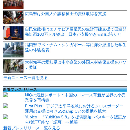
広島県は外国人介護福祉士の資格取得を支援
自民党政権はエチオピア帰還民の生計再建支援で国連開
発計画100万ドル拠出、日本が支援できるのは誇りと
福岡県でベトナム・シンガポール等に海外派遣した学生
達の体験発表
大村知事の愛知県は中小企業の外国人材確保支援をパソ
ナ委託
最新ニュース一覧を見る
新着プレスリリース
NIQの最新レポート：中国のコマース革新が世界の小売
業界を再構築
First Plus、アジア太平洋地域におけるクロスボーダー
運用の支援に向けSS&amp;Cとの提携を拡大
Yubico、「YubiKey 5.8」を提供開始 パスキーを認証か
ら検証可能な「認可」へ拡張
新着プレスリリース一覧を見る