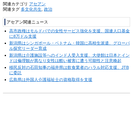
関連カテゴリ
アセアン
関連タグ
多文化共生
,
政治
アセアン関連ニュース
高市政権はモルドバでの女性サービス強化を支援、国連人口基金
に8万ドル支援
新潟県はシンガポール・ベトナム・韓国に高校生派遣、グローバ
ル探究リーダー育成
新潟県は介護施設等へのインド人受入支援、大使館は日本とイン
ドは倫理観が異なり女性は酷い被害に遭う可能性と注意喚起
移民反対の石田知事の福井県は飲食業者のハラル対応支援、JTB
に委託
広島県は外国人介護福祉士の資格取得を支援