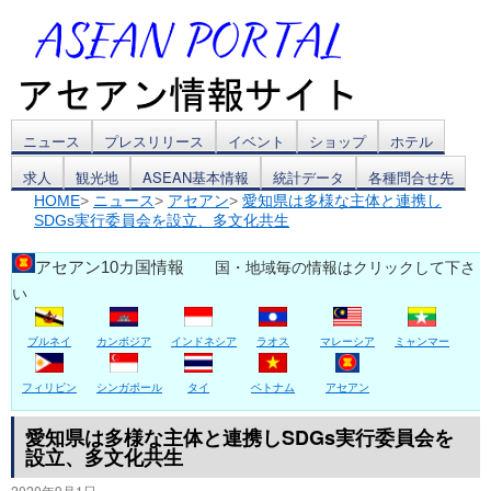
コ
ニュース
プレスリリース
イベント
ショップ
ホテル
求人
観光地
ASEAN基本情報
統計データ
各種問合せ先
ン
HOME
>
ニュース
>
アセアン
>
愛知県は多様な主体と連携し
SDGs実行委員会を設立、多文化共生
テ
ン
アセアン10カ国情報
国・地域毎の情報はクリックして下さ
い
ツ
ブルネイ
カンボジア
インドネシア
ラオス
マレーシア
ミャンマー
へ
ス
フィリピン
シンガポール
タイ
ベトナム
アセアン
キ
愛知県は多様な主体と連携しSDGs実行委員会を
設立、多文化共生
ッ
2020年9月1日