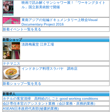
映画で読み解くサンシャワー展！「ワーキングタイト
ル」国立新美術館で開催
東南アジアの短編ドキュメンタリー上映会Visual
Documentary Project 2016
新着イベント一覧を見る
新着ショップ
淡路梅薫堂 江井工場
テテマニス
インドネシア料理スラバヤ 調布店
新着ショップ一覧を見る
新着求人
ホテルの客室清掃 高時給のしごと:good working conditions
会計専任本官のアシスタント業務（会計業務・庶務的業務）
ASEAN日本政府代表部(秘書的業務)