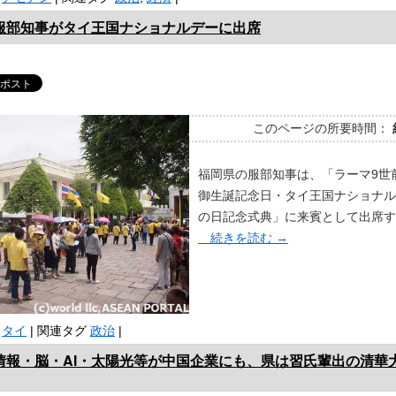
服部知事がタイ王国ナショナルデーに出席
このページの所要時間：
福岡県の服部知事は、「ラーマ9世
御生誕記念日・タイ王国ナショナル
の日記念式典」に来賓として出席す
続きを読む
→
タイ
|
関連タグ
政治
|
情報・脳・AI・太陽光等が中国企業にも、県は習氏輩出の清華