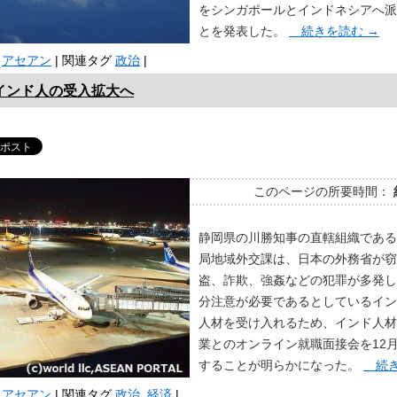
をシンガポールとインドネシアへ派
とを発表した。
続きを読む
→
アセアン
|
関連タグ
政治
|
インド人の受入拡大へ
このページの所要時間：
静岡県の川勝知事の直轄組織である
局地域外交課は、日本の外務省が窃
盗、詐欺、強姦などの犯罪が多発し
分注意が必要であるとしているイン
人材を受け入れるため、インド人材
業とのオンライン就職面接会を12
することが明らかになった。
続き
アセアン
|
関連タグ
政治
,
経済
|