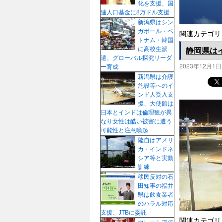
化を支援、国
プ
連人口基金に8万ドル支援
新潟県はシン
ガポール・ベ
関連カテゴリ
トナム・韓国
静岡県は
に高校生派
遣、グローバル探究リーダ
2023年12月1日
ー育成
新潟県は介護
施設等へのイ
ンド人受入支
援、大使館は
日本とインドは倫理観が異
なり女性は酷い被害に遭う
可能性と注意喚起
陸自はアメリ
カ・インドネ
シア等と実動
訓練
移民反対の石
田知事の福井
県は飲食業者
のハラル対応
支援、JTBに委託
関連カテゴリ