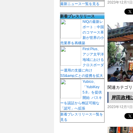
2023年12月1日
最新ニュース一覧を見る
新着プレスリリース
NIQの最新レ
ポート：中国
のコマース革
新が世界の小
売業界を再構築
First Plus、
アジア太平洋
地域における
クロスボーダ
ー運用の支援に向け
SS&amp;Cとの提携を拡大
Yubico、
「YubiKey
関連カテゴリ
5.8」を提供
岸田政権
開始 パスキ
ーを認証から検証可能な
2023年12月1日
「認可」へ拡張
新着プレスリリース一覧を
見る