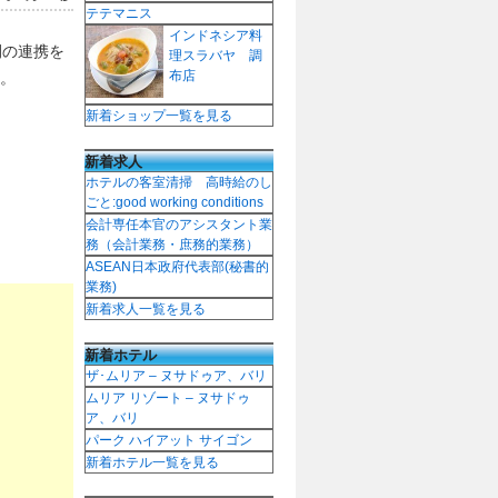
テテマニス
インドネシア料
間の連携を
理スラバヤ 調
布店
。
新着ショップ一覧を見る
新着求人
ホテルの客室清掃 高時給のし
ごと:good working conditions
会計専任本官のアシスタント業
務（会計業務・庶務的業務）
ASEAN日本政府代表部(秘書的
業務)
新着求人一覧を見る
新着ホテル
ザ･ムリア – ヌサドゥア、バリ
ムリア リゾート – ヌサドゥ
ア、バリ
パーク ハイアット サイゴン
新着ホテル一覧を見る