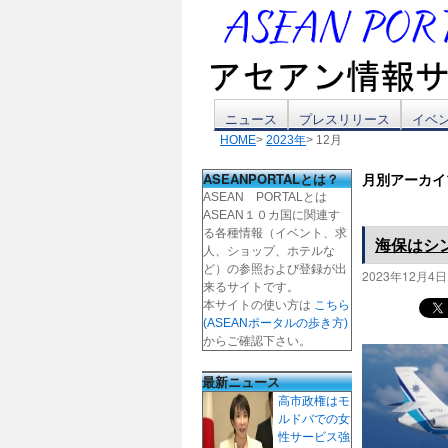
コ
ニュース
プレスリリース
イベ
HOME
>
2023年
> 12月
ン
ASEANPORTALとは？
月別アーカイ
テ
ASEAN PORTALとは
ASEAN１０カ国に関連す
ン
る各種情報（イベント、求
海保はシ
人、ショップ、ホテルな
ツ
ど）の参照および登録が出
2023年12月4日
来るサイトです。
本サイトの使い方は
こちら
へ
(ASEANポータルの歩き方)
からご確認下さい。
ス
最新ニュース
キ
高市政権はモ
ルドバでの女
ッ
性サービス強