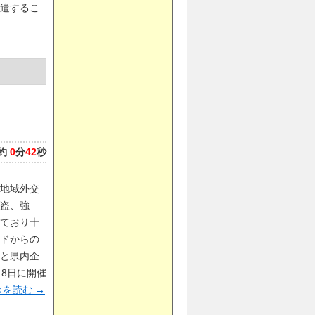
遣するこ
約
0
分
42
秒
地域外交
盗、強
ており十
ドからの
と県内企
月8日に開催
を読む
→