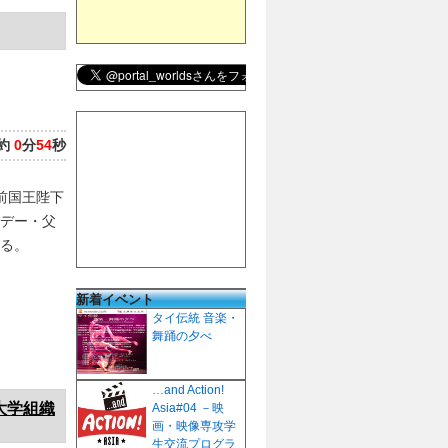
約
0
分
54
秒
前国王陛下
デー・父
る。
新着イベント
タイ伝統 音楽・
舞踊の夕べ
…and Action!
大学組織
Asia#04 －映
画・映像専攻学
生交流プログラ