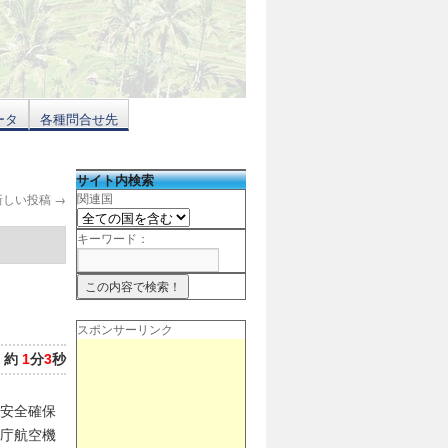
ータ
各種問合せ先
サイト内検索
新しい投稿
→
関連国
キーワード：
スポンサーリンク
：
約
1
分
3
秒
安全確保
庁航空機