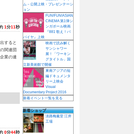
ム－公開上映・プレゼンテーシ
ョン
FUN!FUN!ASIAN
CINEMA 第1弾シ
ンガポール映画
約
1
分
11
秒
『881 歌え！パ
パイヤ』上映
出すると
映画で読み解く
サンシャワー
の関連団
展！「ワーキン
企業の連
グタイトル」国
立新美術館で開催
東南アジアの短
編ドキュメンタ
リー上映会
Visual
Documentary Project 2016
新着イベント一覧を見る
新着ショップ
淡路梅薫堂 江井
工場
約
0
分
44
秒