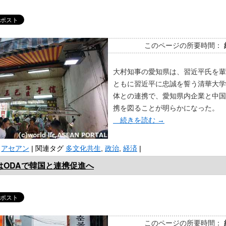
このページの所要時間：
大村知事の愛知県は、習近平氏を輩
ともに習近平に忠誠を誓う清華大学
体との連携で、愛知県内企業と中国
携を図ることが明らかになった。
続きを読む
→
アセアン
|
関連タグ
多文化共生
,
政治
,
経済
|
はODAで韓国と連携促進へ
このページの所要時間：