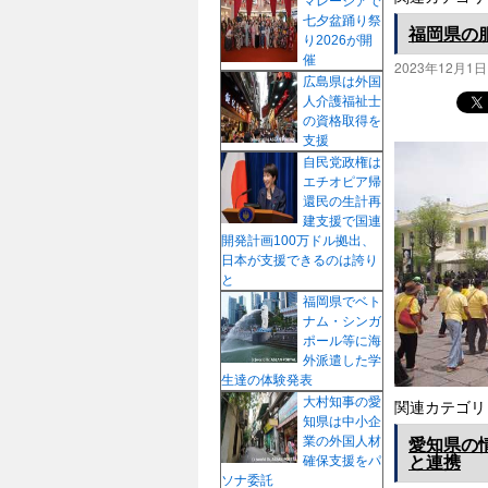
マレーシアで
七夕盆踊り祭
福岡県の
り2026が開
催
2023年12月1日
広島県は外国
人介護福祉士
の資格取得を
支援
自民党政権は
エチオピア帰
還民の生計再
建支援で国連
開発計画100万ドル拠出、
日本が支援できるのは誇り
と
福岡県でベト
ナム・シンガ
ポール等に海
外派遣した学
生達の体験発表
大村知事の愛
関連カテゴリ
知県は中小企
愛知県の
業の外国人材
と連携
確保支援をパ
ソナ委託