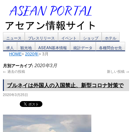
コ
ニュース
プレスリリース
イベント
ショップ
ホテル
求人
観光地
ASEAN基本情報
統計データ
各種問合せ先
ン
HOME
>
2020年
> 3月
テ
月別アーカイブ:
2020年3月
ン
←
過去の投稿
新しい投稿
→
ツ
ブルネイは外国人の入国禁止、新型コロナ対策で
へ
2020年3月25日
ス
キ
ッ