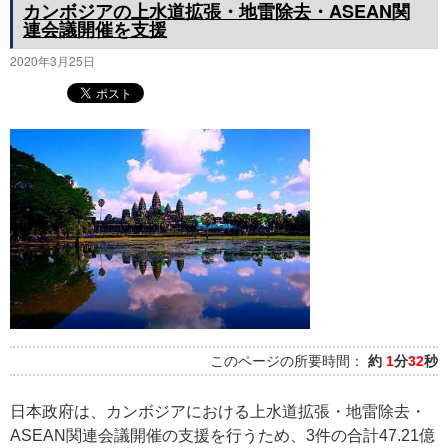
カンボジアの上水道拡張・地雷除去・ASEAN関
連会議開催を支援
2020年3月25日
このページの所要時間：
約
1
分
32
秒
日本政府は、カンボジアにおける上水道拡張・地雷除去・
ASEAN関連会議開催の支援を行うため、3件の合計47.21億