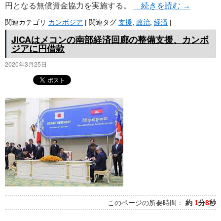
円となる無償資金協力を実施する。
続きを読む
→
関連カテゴリ
カンボジア
|
関連タグ
支援
,
政治
,
経済
|
JICAはメコンの南部経済回廊の整備支援、カンボ
ジアに円借款
2020年3月25日
このページの所要時間：
約
1
分
8
秒