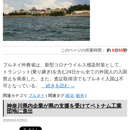
プ
このページの所要時間：
約
0
分
53
秒
ブルネイ外務省は、新型コロナウイルス感染対策として、
トランジット(乗り継ぎ)を含む24日から全ての外国人の入国
禁止を発表した。また、査証取得済でもブルネイ入国は不
可となっている。
続きを読む
→
関連カテゴリ
ブルネイ
|
関連タグ
政治
,
観光
|
神奈川県内企業が県の支援を受けてベトナム工業
団地に進出
2020年3月25日