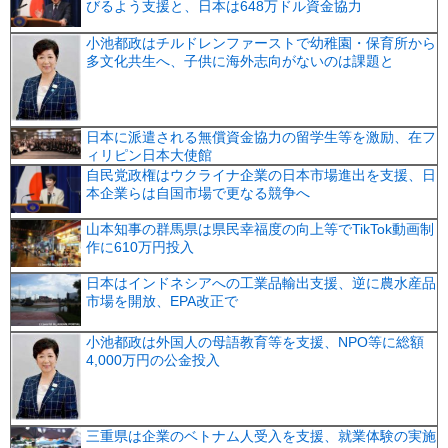
びるよう支援と、日本は648万ドル資金協力
小池都政はチルドレンファーストで幼稚園・保育所から
多文化共生へ、子供に海外志向がないのは課題と
日本に派遣される無償資金協力の留学生等を激励、在フ
ィリピン日本大使館
自民党政権はウクライナ企業の日本市場進出を支援、日
本企業らは自国市場で更なる競争へ
山本知事の群馬県は県民幸福度の向上等でTikTok動画制
作に610万円投入
日本はインドネシアへの工業品輸出支援、逆に農水産品
市場を開放、EPA改正で
小池都政は外国人の母語教育等を支援、NPO等に総額
4,000万円の公金投入
三重県は企業のベトナム人受入を支援、就業体験の実施