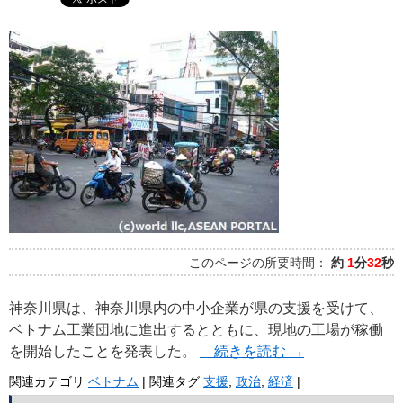
このページの所要時間：
約
1
分
32
秒
神奈川県は、神奈川県内の中小企業が県の支援を受けて、
ベトナム工業団地に進出するとともに、現地の工場が稼働
を開始したことを発表した。
続きを読む
→
関連カテゴリ
ベトナム
|
関連タグ
支援
,
政治
,
経済
|