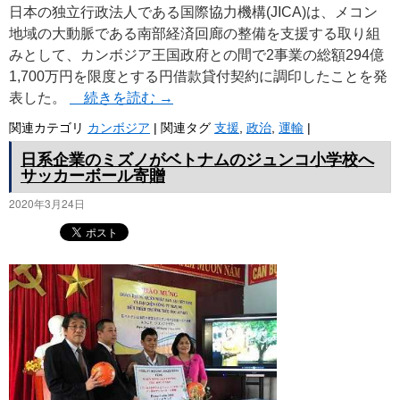
日本の独立行政法人である国際協力機構(JICA)は、メコン
地域の大動脈である南部経済回廊の整備を支援する取り組
みとして、カンボジア王国政府との間で2事業の総額294億
1,700万円を限度とする円借款貸付契約に調印したことを発
表した。
続きを読む
→
関連カテゴリ
カンボジア
|
関連タグ
支援
,
政治
,
運輸
|
日系企業のミズノがベトナムのジュンコ小学校へ
サッカーボール寄贈
2020年3月24日