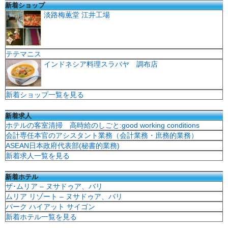
新着ショップ
淡路梅薫堂 江井工場
テテマニス
インドネシア料理スラバヤ 調布店
新着ショップ一覧を見る
新着求人
ホテルの客室清掃 高時給のしごと:good working conditions
会計専任本官のアシスタント業務（会計業務・庶務的業務）
ASEAN日本政府代表部(秘書的業務)
新着求人一覧を見る
新着ホテル
ザ･ムリア – ヌサドゥア、バリ
ムリア リゾート – ヌサドゥア、バリ
パーク ハイアット サイゴン
新着ホテル一覧を見る