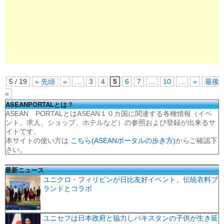
5 / 19
« 先頭
«
...
3
4
5
6
7
...
10
...
»
最後
»
ASEANPORTALとは？
ASEAN PORTALとはASEAN１０カ国に関連する各種情報（イベ
ント、求人、ショップ、ホテルなど）の参照および登録が出来るサ
イトです。
本サイトの使い方は
こちら(ASEANポータルの歩き方)
からご確認下
さい。
最新ニュース
ユニクロ・フィリピンが日比友好イベント、伝統衣料ブ
ランドとコラボ
ユニセフは日本政府と協力しパキスタンの子供が生き延