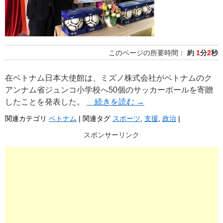
このページの所要時間：
約
1
分
2
秒
在ベトナム日本大使館は、ミズノ株式会社がベトナムのク
アンナム省ジュンコ小学校へ50個のサッカーボールを寄贈
したことを発表した。
続きを読む
→
関連カテゴリ
ベトナム
|
関連タグ
スポーツ
,
支援
,
政治
|
スポンサーリンク