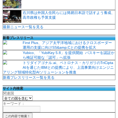
石川県は外国人住民らには簡易日本語で話すよう養成、
高市政権も予算支援
最新ニュース一覧を見る
新着プレスリリース
First Plus、アジア太平洋地域におけるクロスボーダー
運用の支援に向けSS&amp;Cとの提携を拡大
Yubico、「YubiKey 5.8」を提供開始 パスキーを認証か
ら検証可能な「認可」へ拡張
トリダイアゴナル.ai、ペトロナス・カリガリのTriCipta
AIを通じたIBMとの提携により、上流事業向けエンジニ
アリング領域特化型AIソリューションを推進
新着プレスリリース一覧を見る
サイト内検索
関連国
キーワード：