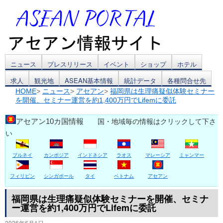
コ
ニュース
プレスリリース
イベント
ショップ
ホテル
求人
観光地
ASEAN基本情報
統計データ
各種問合せ先
ン
HOME
>
ニュース
>
アセアン
>
福岡県は生理痛疑似体験セミナー
を開催、セミナー運営を約1,400万円でLifemに委託
テ
ン
アセアン10カ国情報
国・地域毎の情報はクリックして下さ
い
ツ
ブルネイ
カンボジア
インドネシア
ラオス
マレーシア
ミャンマー
へ
ス
フィリピン
シンガポール
タイ
ベトナム
アセアン
キ
福岡県は生理痛疑似体験セミナーを開催、セミナ
ー運営を約1,400万円でLifemに委託
ッ
2026年6月1日