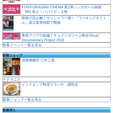
FUN!FUN!ASIAN CINEMA 第1弾シンガポール映画
『881 歌え！パパイヤ』上映
映画で読み解くサンシャワー展！「ワーキングタイト
ル」国立新美術館で開催
東南アジアの短編ドキュメンタリー上映会Visual
Documentary Project 2016
新着イベント一覧を見る
新着ショップ
淡路梅薫堂 江井工場
テテマニス
インドネシア料理スラバヤ 調布店
新着ショップ一覧を見る
新着求人