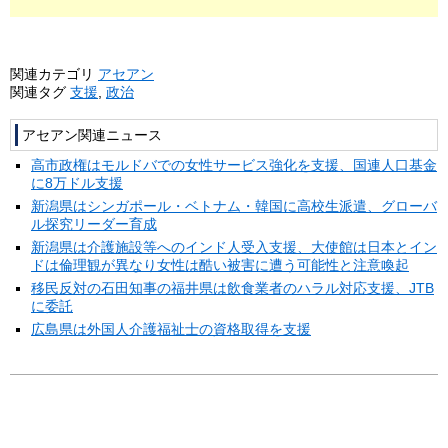
関連カテゴリ
アセアン
関連タグ
支援
,
政治
アセアン関連ニュース
高市政権はモルドバでの女性サービス強化を支援、国連人口基金
に8万ドル支援
新潟県はシンガポール・ベトナム・韓国に高校生派遣、グローバ
ル探究リーダー育成
新潟県は介護施設等へのインド人受入支援、大使館は日本とイン
ドは倫理観が異なり女性は酷い被害に遭う可能性と注意喚起
移民反対の石田知事の福井県は飲食業者のハラル対応支援、JTB
に委託
広島県は外国人介護福祉士の資格取得を支援