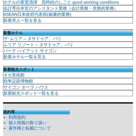
ホテルの客室清掃 高時給のしごと:good working conditions
会計専任本官のアシスタント業務（会計業務・庶務的業務）
ASEAN日本政府代表部(秘書的業務)
新着求人一覧を見る
新着ホテル
ザ･ムリア – ヌサドゥア、バリ
ムリア リゾート – ヌサドゥア、バリ
パーク ハイアット サイゴン
新着ホテル一覧を見る
新着観光スポット
ネカ美術館
戦争証跡博物館
サイゴン オペラ ハウス
新着観光スポット一覧を見る
規約等
利用規約
個人情報の取り扱い
著作権と転載について