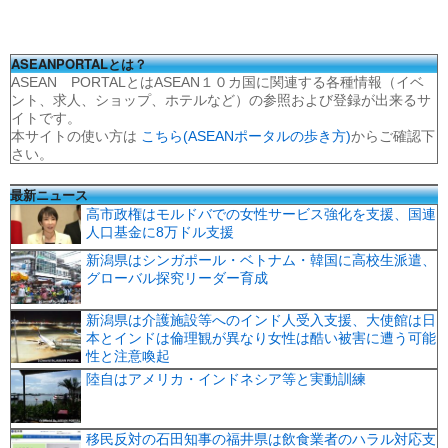
ASEANPORTALとは？
ASEAN PORTALとはASEAN１０カ国に関連する各種情報（イベ
ント、求人、ショップ、ホテルなど）の参照および登録が出来るサ
イトです。
本サイトの使い方は
こちら(ASEANポータルの歩き方)
からご確認下
さい。
最新ニュース
高市政権はモルドバでの女性サービス強化を支援、国連
人口基金に8万ドル支援
新潟県はシンガポール・ベトナム・韓国に高校生派遣、
グローバル探究リーダー育成
新潟県は介護施設等へのインド人受入支援、大使館は日
本とインドは倫理観が異なり女性は酷い被害に遭う可能
性と注意喚起
陸自はアメリカ・インドネシア等と実動訓練
移民反対の石田知事の福井県は飲食業者のハラル対応支