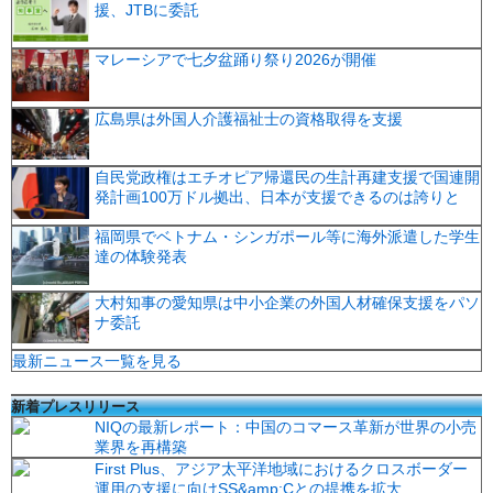
援、JTBに委託
マレーシアで七夕盆踊り祭り2026が開催
広島県は外国人介護福祉士の資格取得を支援
自民党政権はエチオピア帰還民の生計再建支援で国連開
発計画100万ドル拠出、日本が支援できるのは誇りと
福岡県でベトナム・シンガポール等に海外派遣した学生
達の体験発表
大村知事の愛知県は中小企業の外国人材確保支援をパソ
ナ委託
最新ニュース一覧を見る
新着プレスリリース
NIQの最新レポート：中国のコマース革新が世界の小売
業界を再構築
First Plus、アジア太平洋地域におけるクロスボーダー
運用の支援に向けSS&amp;Cとの提携を拡大